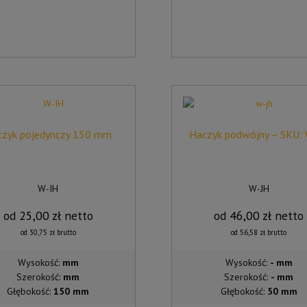
WIELE
WARIANTÓW.
OPCJE
MOŻNA
WYBRAĆ
NA
STRONIE
PRODUKTU
czyk pojedynczy 150 mm
Haczyk podwójny – SKU:
W-IH
W-JH
od
25,00
zł
netto
od
46,00
zł
netto
od
30,75
zł
brutto
od
56,58
zł
brutto
Wysokość:
mm
Wysokość:
- mm
Szerokość:
mm
Szerokość:
- mm
Głębokość:
150 mm
Głębokość:
50 mm