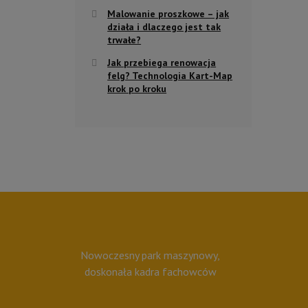
Malowanie proszkowe – jak
działa i dlaczego jest tak
trwałe?
Jak przebiega renowacja
felg? Technologia Kart-Map
krok po kroku
Nowoczesny park maszynowy,
doskonała kadra fachowców