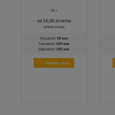
W-J
od
56,00
zł
netto
od
68,88
zł
brutto
Wysokość:
50 mm
Szerokość:
269 mm
Głębokość:
205 mm
Wybierz opcje
TEN
TEN
PRODUKT
PROD
MA
MA
WIELE
WIELE
WARIANTÓW.
WARIA
OPCJE
OPCJE
MOŻNA
MOŻN
WYBRAĆ
WYBR
NA
NA