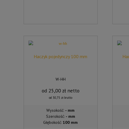
WIELE
WARIANTÓW.
OPCJE
MOŻNA
WYBRAĆ
NA
STRONIE
PRODUKTU
Haczyk pojedynczy 100 mm
Ha
W-HH
od
25,00
zł
netto
od
30,75
zł
brutto
Wysokość:
- mm
Szerokość:
- mm
Głębokość:
100 mm