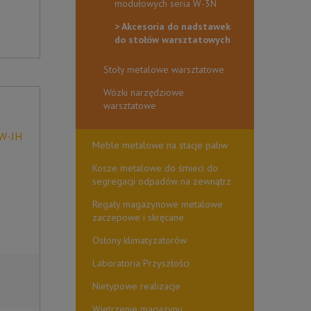
modułowych seria W-3N
Akcesoria do nadstawek
do stołów warsztatowych
Stoły metalowe warsztatowe
Wózki narzędziowe
warsztatowe
 W-JH
Meble metalowe na stacje paliw
Kosze metalowe do śmieci do
segregacji odpadów na zewnątrz
Regały magazynowe metalowe
zaczepowe i skręcane
Osłony klimatyzatorów
Laboratoria Przyszłości
Nietypowe realizacje
Wietrzenie magazynu