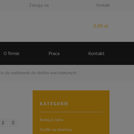
Zaloguj się
Kontakt
0,00
zł
O firmie
Praca
Kontakt
ria do nadstawek do stołów warsztatowych
KATEGORIE
Kompas Jutra
2
Szafki na telefony