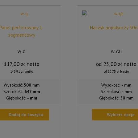
Panel perforowany 1-
Haczyk pojedynczy 5
segmentowy
W-G
W-GH
117,00
zł
netto
od
25,00
zł
netto
143,91
zł
brutto
od
30,75
zł
brutto
Wysokość:
500 mm
Wysokość:
- mm
Szerokość:
647 mm
Szerokość:
- mm
Głębokość:
- mm
Głębokość:
50 mm
Dodaj do koszyka
Wybierz opcje
TEN
PRODUKT
MA