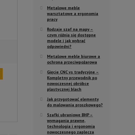
Metalowe meble
warsztatowe a ergonomia
pracy
Rodzaje szaf na mapy –
czym różnią się dostępne
modele i jak wybrać
odpowiedni?
Metalowe meble biurowe a
ochrona przeciwpożarowa
Gięcie CNC vs tradycyjne –
Kompletny przewodnik po
nowoczesnej obróbce
plastycznej blach
Jak przygotować elementy
do malowania proszkowego?
Szafki ubraniowe BHP –
wymagania prawne,
technologia i ergonomia
nowoczesnego zaplecza