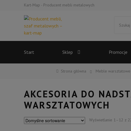
Kart-Map - Producent mebli metalowych
Przejdź
Przejdź
Szukaj:
do
do
nawigacji
treści
Start
Sklep
Promocje
Strona główna
Meble warsztatowe
AKCESORIA DO NADS
WARSZTATOWYCH
Wyświetlanie 1–12 z 2