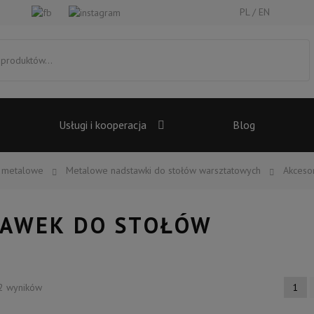
PL
EN
Usługi i kooperacja
Blog
 metalowe
Metalowe nadstawki do stołów warsztatowych
Akceso
TAWEK DO STOŁÓW
2 wyników
1