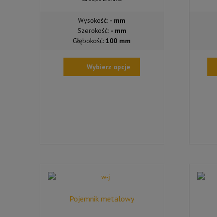
Wysokość:
- mm
Szerokość:
- mm
Głębokość:
100 mm
Wybierz opcje
TEN
PRODUKT
MA
WIELE
WARIANTÓW.
OPCJE
MOŻNA
WYBRAĆ
NA
STRONIE
PRODUKTU
Pojemnik metalowy