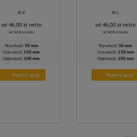
W-K
W-L
od
46,00
zł
netto
od
46,00
zł
netto
od
56,58
zł
brutto
od
56,58
zł
brutto
Wysokość:
50 mm
Wysokość:
50 mm
Szerokość:
150 mm
Szerokość:
150 mm
Głębokość:
100 mm
Głębokość:
205 mm
Wybierz opcje
Wybierz opcje
TEN
UKT
PRODUKT
MA
WIELE
NTÓW.
WARIANTÓW.
OPCJE
A
MOŻNA
AĆ
WYBRAĆ
NA