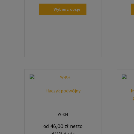
Wybierz opcje
TEN
TEN
PRODUKT
PROD
MA
MA
WIELE
WIELE
WARIANTÓW.
WARIA
OPCJE
OPCJE
MOŻNA
MOŻN
WYBRAĆ
WYBR
NA
NA
STRONIE
STRON
PRODUKTU
PROD
Haczyk podwójny
M
W-KH
od
46,00
zł
netto
od
56,58
zł
brutto