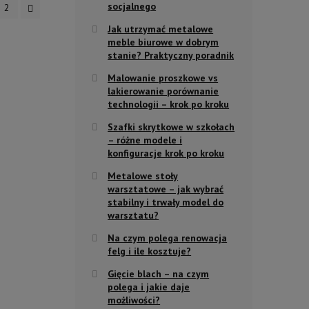
socjalnego
2
Jak utrzymać metalowe
meble biurowe w dobrym
stanie? Praktyczny poradnik
Malowanie proszkowe vs
lakierowanie porównanie
technologii – krok po kroku
Szafki skrytkowe w szkołach
– różne modele i
konfiguracje krok po kroku
Metalowe stoły
warsztatowe – jak wybrać
stabilny i trwały model do
warsztatu?
Na czym polega renowacja
felg i ile kosztuje?
Gięcie blach – na czym
polega i jakie daje
możliwości?