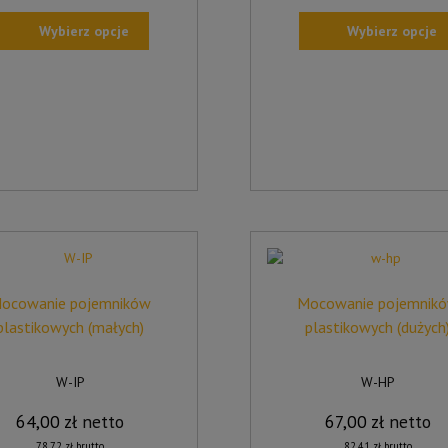
Wybierz opcje
Wybierz opcje
TEN
UKT
PRODUKT
MA
WIELE
NTÓW.
WARIANTÓW.
OPCJE
A
MOŻNA
AĆ
WYBRAĆ
NA
IE
STRONIE
UKTU
PRODUKTU
ocowanie pojemników
Mocowanie pojemnik
plastikowych (małych)
plastikowych (dużych
W-IP
W-HP
64,00
zł
netto
67,00
zł
netto
78,72
zł
brutto
82,41
zł
brutto