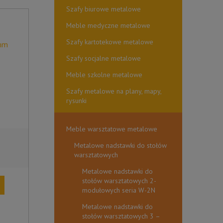
Szafy biurowe metalowe
Meble medyczne metalowe
Szafy kartotekowe metalowe
0mm
Szafy socjalne metalowe
Meble szkolne metalowe
Szafy metalowe na plany, mapy,
rysunki
Meble warsztatowe metalowe
Metalowe nadstawki do stołów
warsztatowych
Metalowe nadstawki do
stołów warsztatowych 2-
modułowych seria W-2N
Metalowe nadstawki do
stołów warsztatowych 3 –