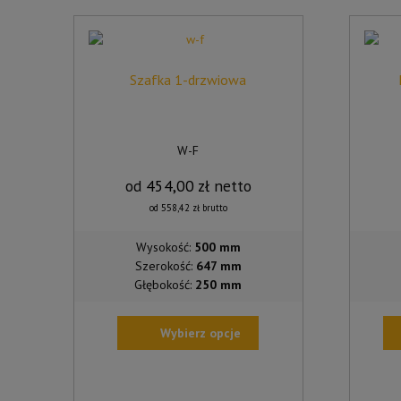
Szafka 1-drzwiowa
W-F
od
454,00
zł
netto
od
558,42
zł
brutto
Wysokość:
500 mm
Szerokość:
647 mm
Głębokość:
250 mm
Wybierz opcje
TEN
PRODUKT
MA