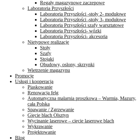
Regały magazynowe zaczepowe
Laboratoria Przyszłości
Laboratoria Przyszłości -stoły 2- modułowe
Laboratoria Przyszłości -stoły 3- modułowe
Laboratoria Przyszłości szafy warsztatowe
Laboratoria Przyszłości- wózki
Laboratoria Przyszłości- akcesoria
Nietypowe realizacje
Stoły
Szafy
Stojaki
Obudowy, oslony, skrzynki
Wietrzenie magazynu
Promocje
Usługi i kooperacja
Piaskowanie
Renowacja felg
Automatyczna malarnia proszkowa – Warmia, Mazury,
cała Polska
Spawanie / Zgrzewanie
Gięcie blach Olsztyn
Wycinanie laserowe – cięcie laserowe blach
Wykrawanie
Projektowanie
Blog