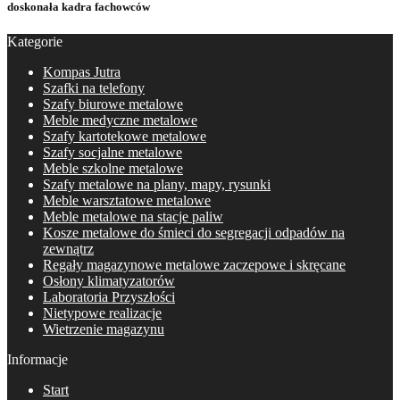
doskonała kadra fachowców
Kategorie
Kompas Jutra
Szafki na telefony
Szafy biurowe metalowe
Meble medyczne metalowe
Szafy kartotekowe metalowe
Szafy socjalne metalowe
Meble szkolne metalowe
Szafy metalowe na plany, mapy, rysunki
Meble warsztatowe metalowe
Meble metalowe na stacje paliw
Kosze metalowe do śmieci do segregacji odpadów na
zewnątrz
Regały magazynowe metalowe zaczepowe i skręcane
Osłony klimatyzatorów
Laboratoria Przyszłości
Nietypowe realizacje
Wietrzenie magazynu
Informacje
Start