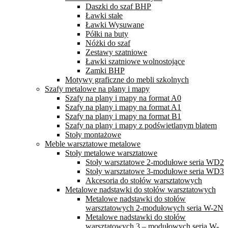
Daszki do szaf BHP
Ławki stałe
Ławki Wysuwane
Półki na buty
Nóżki do szaf
Zestawy szatniowe
Ławki szatniowe wolnostojące
Zamki BHP
Motywy graficzne do mebli szkolnych
Szafy metalowe na plany i mapy
Szafy na plany i mapy na format A0
Szafy na plany i mapy na format A1
Szafy na plany i mapy na format B1
Szafy na plany i mapy z podświetlanym blatem
Stoły montażowe
Meble warsztatowe metalowe
Stoły metalowe warsztatowe
Stoły warsztatowe 2-modułowe seria WD2
Stoły warsztatowe 3-modułowe seria WD3
Akcesoria do stołów warsztatowych
Metalowe nadstawki do stołów warsztatowych
Metalowe nadstawki do stołów
warsztatowych 2-modułowych seria W-2N
Metalowe nadstawki do stołów
warsztatowych 3 – modułowych seria W-