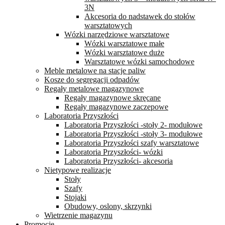
3N
Akcesoria do nadstawek do stołów
warsztatowych
Wózki narzędziowe warsztatowe
Wózki warsztatowe małe
Wózki warsztatowe duże
Warsztatowe wózki samochodowe
Meble metalowe na stacje paliw
Kosze do segregacji odpadów
Regały metalowe magazynowe
Regały magazynowe skręcane
Regały magazynowe zaczepowe
Laboratoria Przyszłości
Laboratoria Przyszłości -stoły 2- modułowe
Laboratoria Przyszłości -stoły 3- modułowe
Laboratoria Przyszłości szafy warsztatowe
Laboratoria Przyszłości- wózki
Laboratoria Przyszłości- akcesoria
Nietypowe realizacje
Stoły
Szafy
Stojaki
Obudowy, oslony, skrzynki
Wietrzenie magazynu
Promocje