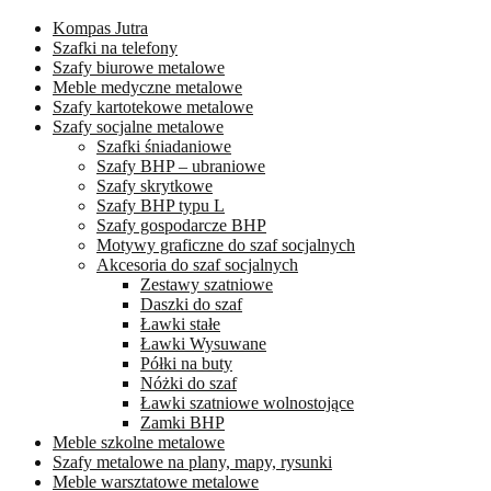
Kompas Jutra
Szafki na telefony
Szafy biurowe metalowe
Meble medyczne metalowe
Szafy kartotekowe metalowe
Szafy socjalne metalowe
Szafki śniadaniowe
Szafy BHP – ubraniowe
Szafy skrytkowe
Szafy BHP typu L
Szafy gospodarcze BHP
Motywy graficzne do szaf socjalnych
Akcesoria do szaf socjalnych
Zestawy szatniowe
Daszki do szaf
Ławki stałe
Ławki Wysuwane
Półki na buty
Nóżki do szaf
Ławki szatniowe wolnostojące
Zamki BHP
Meble szkolne metalowe
Szafy metalowe na plany, mapy, rysunki
Meble warsztatowe metalowe