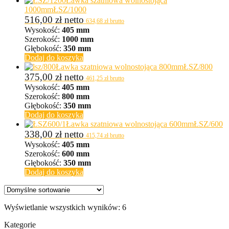
Ławka szatniowa wolnostojąca
1000mm
ŁSZ/1000
516,00
zł
netto
634,68
zł
brutto
Wysokość:
405 mm
Szerokość:
1000 mm
Głębokość:
350 mm
Dodaj do koszyka
Ławka szatniowa wolnostojąca 800mm
ŁSZ/800
375,00
zł
netto
461,25
zł
brutto
Wysokość:
405 mm
Szerokość:
800 mm
Głębokość:
350 mm
Dodaj do koszyka
Ławka szatniowa wolnostojąca 600mm
ŁSZ/600
338,00
zł
netto
415,74
zł
brutto
Wysokość:
405 mm
Szerokość:
600 mm
Głębokość:
350 mm
Dodaj do koszyka
Wyświetlanie wszystkich wyników: 6
Kategorie