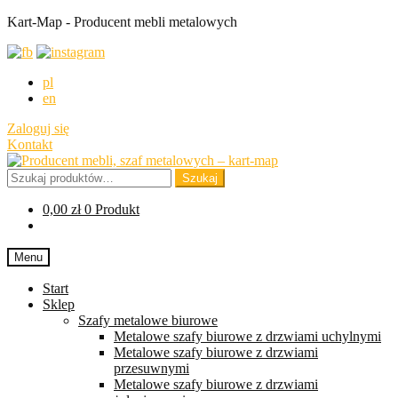
Kart-Map - Producent mebli metalowych
pl
en
Zaloguj się
Kontakt
Przejdź
Przejdź
do
do
Szukaj:
Szukaj
nawigacji
treści
0,00
zł
0 Produkt
Menu
Start
Sklep
Szafy metalowe biurowe
Metalowe szafy biurowe z drzwiami uchylnymi
Metalowe szafy biurowe z drzwiami
przesuwnymi
Metalowe szafy biurowe z drzwiami