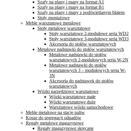
Szafy na plany i mapy na format A1
Szafy na plany i mapy na format B1
Szafy na plany i mapy z podświetlanym blatem
Stoły montażowe
Meble warsztatowe metalowe
Stoły metalowe warsztatowe
Stoły warsztatowe 2-modułowe seria WD2
Stoły warsztatowe 3-modułowe seria WD3
Akcesoria do stołów warsztatowych
Metalowe nadstawki do stołów warsztatowych
Metalowe nadstawki do stołów
warsztatowych 2-modułowych seria W-2N
Metalowe nadstawki do stołów
warsztatowych 3 – modułowych seria W-
3N
Akcesoria do nadstawek do stołów
warsztatowych
Wózki narzędziowe warsztatowe
Wózki warsztatowe małe
Wózki warsztatowe duże
Warsztatowe wózki samochodowe
Meble metalowe na stacje paliw
Kosze do segregacji odpadów
Regały metalowe magazynowe
Regały magazynowe skręcane