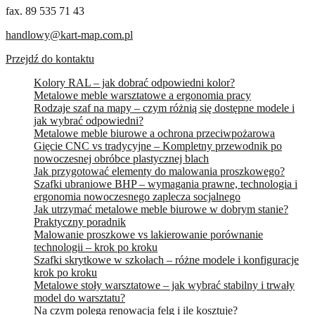
fax. 89 535 71 43
handlowy@kart-map.com.pl
Przejdź do kontaktu
Kolory RAL – jak dobrać odpowiedni kolor?
Metalowe meble warsztatowe a ergonomia pracy
Rodzaje szaf na mapy – czym różnią się dostępne modele i
jak wybrać odpowiedni?
Metalowe meble biurowe a ochrona przeciwpożarowa
Gięcie CNC vs tradycyjne – Kompletny przewodnik po
nowoczesnej obróbce plastycznej blach
Jak przygotować elementy do malowania proszkowego?
Szafki ubraniowe BHP – wymagania prawne, technologia i
ergonomia nowoczesnego zaplecza socjalnego
Jak utrzymać metalowe meble biurowe w dobrym stanie?
Praktyczny poradnik
Malowanie proszkowe vs lakierowanie porównanie
technologii – krok po kroku
Szafki skrytkowe w szkołach – różne modele i konfiguracje
krok po kroku
Metalowe stoły warsztatowe – jak wybrać stabilny i trwały
model do warsztatu?
Na czym polega renowacja felg i ile kosztuje?