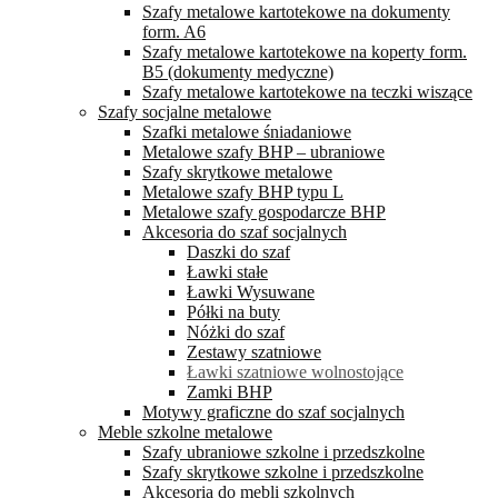
Szafy metalowe kartotekowe na dokumenty
form. A6
Szafy metalowe kartotekowe na koperty form.
B5 (dokumenty medyczne)
Szafy metalowe kartotekowe na teczki wiszące
Szafy socjalne metalowe
Szafki metalowe śniadaniowe
Metalowe szafy BHP – ubraniowe
Szafy skrytkowe metalowe
Metalowe szafy BHP typu L
Metalowe szafy gospodarcze BHP
Akcesoria do szaf socjalnych
Daszki do szaf
Ławki stałe
Ławki Wysuwane
Półki na buty
Nóżki do szaf
Zestawy szatniowe
Ławki szatniowe wolnostojące
Zamki BHP
Motywy graficzne do szaf socjalnych
Meble szkolne metalowe
Szafy ubraniowe szkolne i przedszkolne
Szafy skrytkowe szkolne i przedszkolne
Akcesoria do mebli szkolnych