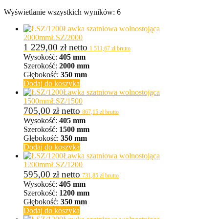
Wyświetlanie wszystkich wyników: 6
Ławka szatniowa wolnostojąca
2000mm
ŁSZ/2000
1 229,00
zł
netto
1 511,67
zł
brutto
Wysokość:
405 mm
Szerokość:
2000 mm
Głębokość:
350 mm
Dodaj do koszyka
Ławka szatniowa wolnostojąca
1500mm
ŁSZ/1500
705,00
zł
netto
867,15
zł
brutto
Wysokość:
405 mm
Szerokość:
1500 mm
Głębokość:
350 mm
Dodaj do koszyka
Ławka szatniowa wolnostojąca
1200mm
ŁSZ/1200
595,00
zł
netto
731,85
zł
brutto
Wysokość:
405 mm
Szerokość:
1200 mm
Głębokość:
350 mm
Dodaj do koszyka