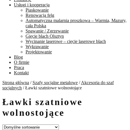
Usługi i kooperacja
Piaskowanie
Renowacja felg
Automatyczna malarnia proszkowa – Warmia, Mazury,
cała Polska
Spawanie / Zgrzewanie
Gięcie blach Olsztyn
Wycinanie laserowe – cięcie laserowe blach
Wykrawanie
Projektowanie
Blog
O firmie
Praca
Kontakt
Strona główna
/
Szafy socjalne metalowe
/
Akcesoria do szaf
socjalnych
/
Ławki szatniowe wolnostojące
Ławki szatniowe
wolnostojące