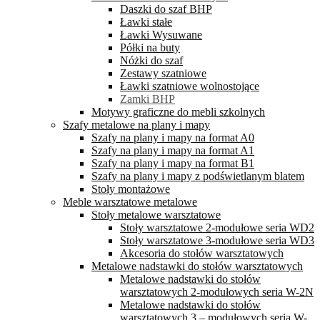
Daszki do szaf BHP
Ławki stałe
Ławki Wysuwane
Półki na buty
Nóżki do szaf
Zestawy szatniowe
Ławki szatniowe wolnostojące
Zamki BHP
Motywy graficzne do mebli szkolnych
Szafy metalowe na plany i mapy
Szafy na plany i mapy na format A0
Szafy na plany i mapy na format A1
Szafy na plany i mapy na format B1
Szafy na plany i mapy z podświetlanym blatem
Stoły montażowe
Meble warsztatowe metalowe
Stoły metalowe warsztatowe
Stoły warsztatowe 2-modułowe seria WD2
Stoły warsztatowe 3-modułowe seria WD3
Akcesoria do stołów warsztatowych
Metalowe nadstawki do stołów warsztatowych
Metalowe nadstawki do stołów
warsztatowych 2-modułowych seria W-2N
Metalowe nadstawki do stołów
warsztatowych 3 – modułowych seria W-