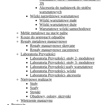
3N
Akcesoria do nadstawek do stołów
warsztatowych
Wózki narzędziowe warsztatowe
Wózki warsztatowe małe
Wózki warsztatowe duże
Warsztatowe wózki samochodowe
Meble metalowe na stacje paliw
Kosze do segregacji odpadów
Regały metalowe magazynowe
Regały magazynowe skręcane
Regały magazynowe zaczepowe
Laboratoria Przyszłości
Laboratoria Przyszłości -stoły 2- modułowe
Laboratoria Przyszłości -stoły 3- modułowe
Laboratoria Przyszłości szafy warsztatowe
Laboratoria Przyszłości- wózki
Laboratoria Przyszłości- akcesoria
Nietypowe realizacje
Stoły
Szafy
Stojaki
Obudowy, oslony, skrzynki
Wietrzenie magazynu
Promocje