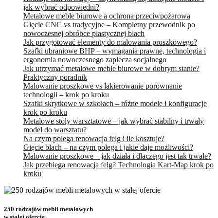
jak wybrać odpowiedni?
Metalowe meble biurowe a ochrona przeciwpożarowa
Gięcie CNC vs tradycyjne – Kompletny przewodnik po
nowoczesnej obróbce plastycznej blach
Jak przygotować elementy do malowania proszkowego?
Szafki ubraniowe BHP – wymagania prawne, technologia i
ergonomia nowoczesnego zaplecza socjalnego
Jak utrzymać metalowe meble biurowe w dobrym stanie?
Praktyczny poradnik
Malowanie proszkowe vs lakierowanie porównanie
technologii – krok po kroku
Szafki skrytkowe w szkołach – różne modele i konfiguracje
krok po kroku
Metalowe stoły warsztatowe – jak wybrać stabilny i trwały
model do warsztatu?
Na czym polega renowacja felg i ile kosztuje?
Gięcie blach – na czym polega i jakie daje możliwości?
Malowanie proszkowe – jak działa i dlaczego jest tak trwałe?
Jak przebiega renowacja felg? Technologia Kart-Map krok po
kroku
250 rodzajów mebli metalowych
w stałej ofercie