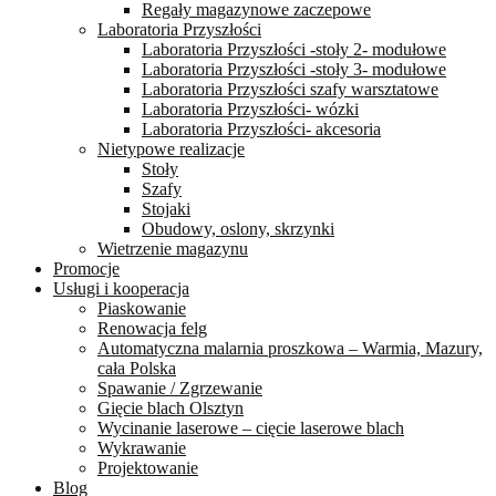
Regały magazynowe zaczepowe
Laboratoria Przyszłości
Laboratoria Przyszłości -stoły 2- modułowe
Laboratoria Przyszłości -stoły 3- modułowe
Laboratoria Przyszłości szafy warsztatowe
Laboratoria Przyszłości- wózki
Laboratoria Przyszłości- akcesoria
Nietypowe realizacje
Stoły
Szafy
Stojaki
Obudowy, oslony, skrzynki
Wietrzenie magazynu
Promocje
Usługi i kooperacja
Piaskowanie
Renowacja felg
Automatyczna malarnia proszkowa – Warmia, Mazury,
cała Polska
Spawanie / Zgrzewanie
Gięcie blach Olsztyn
Wycinanie laserowe – cięcie laserowe blach
Wykrawanie
Projektowanie
Blog