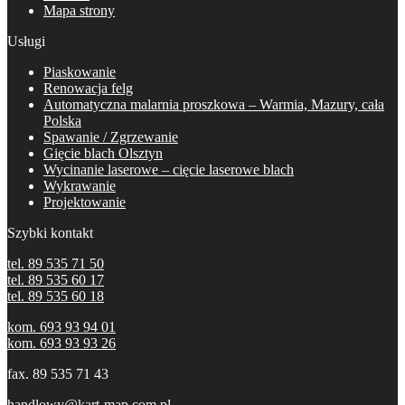
Mapa strony
Usługi
Piaskowanie
Renowacja felg
Automatyczna malarnia proszkowa – Warmia, Mazury, cała
Polska
Spawanie / Zgrzewanie
Gięcie blach Olsztyn
Wycinanie laserowe – cięcie laserowe blach
Wykrawanie
Projektowanie
Szybki kontakt
tel. 89 535 71 50
tel. 89 535 60 17
tel. 89 535 60 18
kom. 693 93 94 01
kom. 693 93 93 26
fax. 89 535 71 43
handlowy@kart-map.com.pl