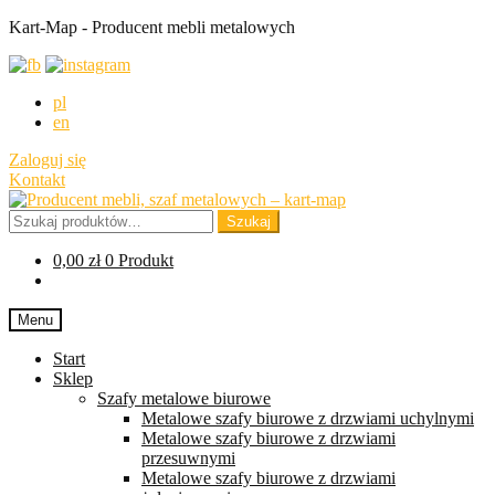
Kart-Map - Producent mebli metalowych
pl
en
Zaloguj się
Kontakt
Przejdź
Przejdź
do
do
Szukaj:
Szukaj
nawigacji
treści
0,00
zł
0 Produkt
Menu
Start
Sklep
Szafy metalowe biurowe
Metalowe szafy biurowe z drzwiami uchylnymi
Metalowe szafy biurowe z drzwiami
przesuwnymi
Metalowe szafy biurowe z drzwiami