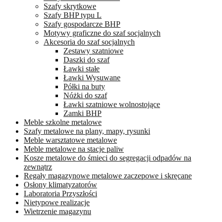
Szafy skrytkowe
Szafy BHP typu L
Szafy gospodarcze BHP
Motywy graficzne do szaf socjalnych
Akcesoria do szaf socjalnych
Zestawy szatniowe
Daszki do szaf
Ławki stałe
Ławki Wysuwane
Półki na buty
Nóżki do szaf
Ławki szatniowe wolnostojące
Zamki BHP
Meble szkolne metalowe
Szafy metalowe na plany, mapy, rysunki
Meble warsztatowe metalowe
Meble metalowe na stacje paliw
Kosze metalowe do śmieci do segregacji odpadów na
zewnątrz
Regały magazynowe metalowe zaczepowe i skręcane
Osłony klimatyzatorów
Laboratoria Przyszłości
Nietypowe realizacje
Wietrzenie magazynu