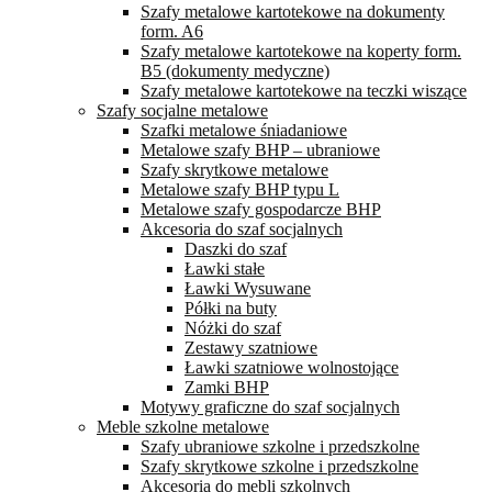
Szafy metalowe kartotekowe na dokumenty
form. A6
Szafy metalowe kartotekowe na koperty form.
B5 (dokumenty medyczne)
Szafy metalowe kartotekowe na teczki wiszące
Szafy socjalne metalowe
Szafki metalowe śniadaniowe
Metalowe szafy BHP – ubraniowe
Szafy skrytkowe metalowe
Metalowe szafy BHP typu L
Metalowe szafy gospodarcze BHP
Akcesoria do szaf socjalnych
Daszki do szaf
Ławki stałe
Ławki Wysuwane
Półki na buty
Nóżki do szaf
Zestawy szatniowe
Ławki szatniowe wolnostojące
Zamki BHP
Motywy graficzne do szaf socjalnych
Meble szkolne metalowe
Szafy ubraniowe szkolne i przedszkolne
Szafy skrytkowe szkolne i przedszkolne
Akcesoria do mebli szkolnych