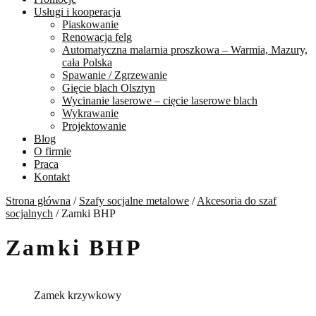
Usługi i kooperacja
Piaskowanie
Renowacja felg
Automatyczna malarnia proszkowa – Warmia, Mazury,
cała Polska
Spawanie / Zgrzewanie
Gięcie blach Olsztyn
Wycinanie laserowe – cięcie laserowe blach
Wykrawanie
Projektowanie
Blog
O firmie
Praca
Kontakt
Strona główna
/
Szafy socjalne metalowe
/
Akcesoria do szaf
socjalnych
/
Zamki BHP
Zamki BHP
Zamek krzywkowy