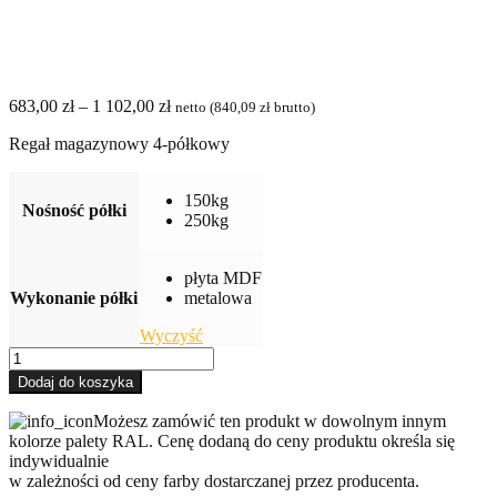
Zakres
683,00
zł
–
1 102,00
zł
netto (
840,09
zł
brutto)
cen:
Regał magazynowy 4-półkowy
od
683,00 zł
do
150kg
1 102,00 zł
Nośność półki
250kg
płyta MDF
Wykonanie półki
metalowa
Wyczyść
ilość
Regał
Dodaj do koszyka
magazynowy
4-
Możesz zamówić ten produkt w dowolnym innym
półkowy
kolorze palety RAL. Cenę dodaną do ceny produktu określa się
indywidualnie
w zależności od ceny farby dostarczanej przez producenta.