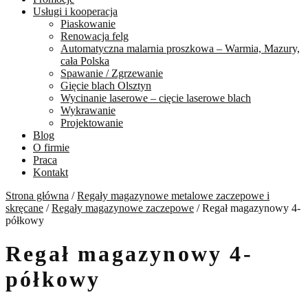
Usługi i kooperacja
Piaskowanie
Renowacja felg
Automatyczna malarnia proszkowa – Warmia, Mazury,
cała Polska
Spawanie / Zgrzewanie
Gięcie blach Olsztyn
Wycinanie laserowe – cięcie laserowe blach
Wykrawanie
Projektowanie
Blog
O firmie
Praca
Kontakt
Strona główna
/
Regały magazynowe metalowe zaczepowe i
skręcane
/
Regały magazynowe zaczepowe
/
Regał magazynowy 4-
półkowy
Regał magazynowy 4-
półkowy