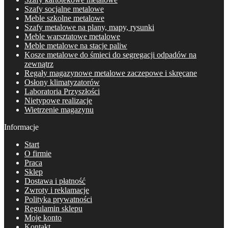
Szafy socjalne metalowe
Meble szkolne metalowe
Szafy metalowe na plany, mapy, rysunki
Meble warsztatowe metalowe
Meble metalowe na stacje paliw
Kosze metalowe do śmieci do segregacji odpadów na
zewnątrz
Regały magazynowe metalowe zaczepowe i skręcane
Osłony klimatyzatorów
Laboratoria Przyszłości
Nietypowe realizacje
Wietrzenie magazynu
Informacje
Start
O firmie
Praca
Sklep
Dostawa i płatność
Zwroty i reklamacje
Polityka prywatności
Regulamin sklepu
Moje konto
Kontakt