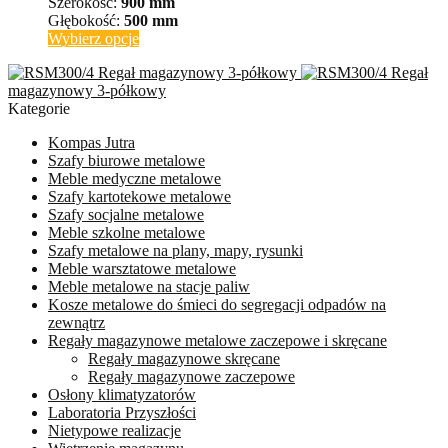
Szerokość:
900 mm
Głębokość:
500 mm
Ten
Wybierz opcje
produkt
Regał magazynowy 3-półkowy
Regał
ma
magazynowy 3-półkowy
wiele
Kategorie
wariantów.
Opcje
Kompas Jutra
można
Szafy biurowe metalowe
wybrać
Meble medyczne metalowe
na
Szafy kartotekowe metalowe
stronie
Szafy socjalne metalowe
produktu
Meble szkolne metalowe
Szafy metalowe na plany, mapy, rysunki
Meble warsztatowe metalowe
Meble metalowe na stacje paliw
Kosze metalowe do śmieci do segregacji odpadów na
zewnątrz
Regały magazynowe metalowe zaczepowe i skręcane
Regały magazynowe skręcane
Regały magazynowe zaczepowe
Osłony klimatyzatorów
Laboratoria Przyszłości
Nietypowe realizacje