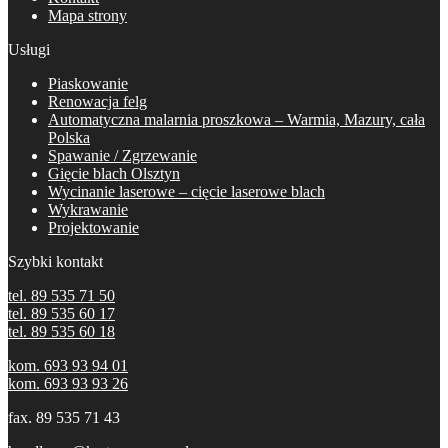
Mapa strony
Usługi
Piaskowanie
Renowacja felg
Automatyczna malarnia proszkowa – Warmia, Mazury, cała
Polska
Spawanie / Zgrzewanie
Gięcie blach Olsztyn
Wycinanie laserowe – cięcie laserowe blach
Wykrawanie
Projektowanie
Szybki kontakt
tel. 89 535 71 50
tel. 89 535 60 17
tel. 89 535 60 18
kom. 693 93 94 01
kom. 693 93 93 26
fax. 89 535 71 43