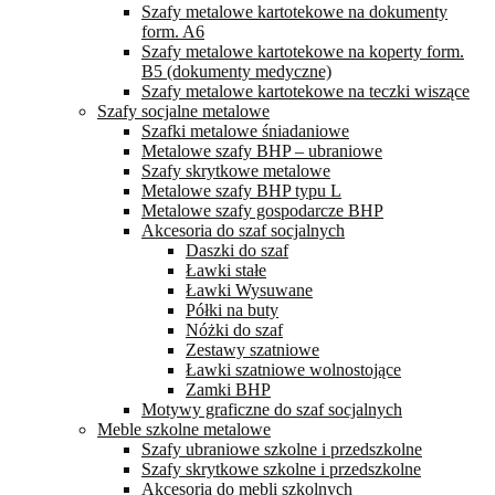
Szafy metalowe kartotekowe na dokumenty
form. A6
Szafy metalowe kartotekowe na koperty form.
B5 (dokumenty medyczne)
Szafy metalowe kartotekowe na teczki wiszące
Szafy socjalne metalowe
Szafki metalowe śniadaniowe
Metalowe szafy BHP – ubraniowe
Szafy skrytkowe metalowe
Metalowe szafy BHP typu L
Metalowe szafy gospodarcze BHP
Akcesoria do szaf socjalnych
Daszki do szaf
Ławki stałe
Ławki Wysuwane
Półki na buty
Nóżki do szaf
Zestawy szatniowe
Ławki szatniowe wolnostojące
Zamki BHP
Motywy graficzne do szaf socjalnych
Meble szkolne metalowe
Szafy ubraniowe szkolne i przedszkolne
Szafy skrytkowe szkolne i przedszkolne
Akcesoria do mebli szkolnych