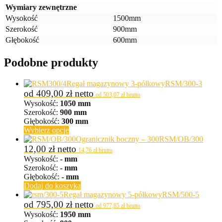
Wymiary zewnętrzne
Wysokość
1500mm
Szerokość
900mm
Głębokość
600mm
Podobne produkty
Regał magazynowy 3-półkowy
RSM/300-3
od
409,00
zł
netto
od
503,07
zł
brutto
Wysokość:
1050 mm
Szerokość:
900 mm
Głębokość:
300 mm
Ten
Wybierz opcje
produkt
Ogranicznik boczny – 300
RSM/OB/300
ma
12,00
zł
netto
14,76
zł
brutto
wiele
Wysokość:
- mm
wariantów.
Szerokość:
- mm
Opcje
Głębokość:
- mm
można
Dodaj do koszyka
wybrać
Regał magazynowy 5-półkowy
RSM/500-5
na
od
795,00
zł
netto
od
977,85
zł
brutto
stronie
Wysokość:
1950 mm
produktu