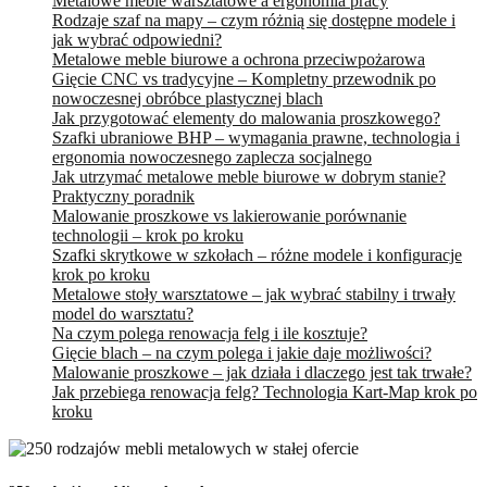
Metalowe meble warsztatowe a ergonomia pracy
Rodzaje szaf na mapy – czym różnią się dostępne modele i
jak wybrać odpowiedni?
Metalowe meble biurowe a ochrona przeciwpożarowa
Gięcie CNC vs tradycyjne – Kompletny przewodnik po
nowoczesnej obróbce plastycznej blach
Jak przygotować elementy do malowania proszkowego?
Szafki ubraniowe BHP – wymagania prawne, technologia i
ergonomia nowoczesnego zaplecza socjalnego
Jak utrzymać metalowe meble biurowe w dobrym stanie?
Praktyczny poradnik
Malowanie proszkowe vs lakierowanie porównanie
technologii – krok po kroku
Szafki skrytkowe w szkołach – różne modele i konfiguracje
krok po kroku
Metalowe stoły warsztatowe – jak wybrać stabilny i trwały
model do warsztatu?
Na czym polega renowacja felg i ile kosztuje?
Gięcie blach – na czym polega i jakie daje możliwości?
Malowanie proszkowe – jak działa i dlaczego jest tak trwałe?
Jak przebiega renowacja felg? Technologia Kart-Map krok po
kroku