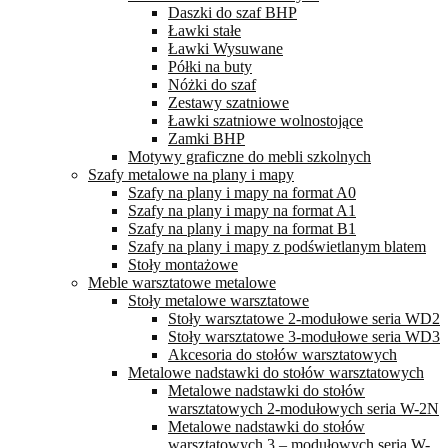
Daszki do szaf BHP
Ławki stałe
Ławki Wysuwane
Półki na buty
Nóżki do szaf
Zestawy szatniowe
Ławki szatniowe wolnostojące
Zamki BHP
Motywy graficzne do mebli szkolnych
Szafy metalowe na plany i mapy
Szafy na plany i mapy na format A0
Szafy na plany i mapy na format A1
Szafy na plany i mapy na format B1
Szafy na plany i mapy z podświetlanym blatem
Stoły montażowe
Meble warsztatowe metalowe
Stoły metalowe warsztatowe
Stoły warsztatowe 2-modułowe seria WD2
Stoły warsztatowe 3-modułowe seria WD3
Akcesoria do stołów warsztatowych
Metalowe nadstawki do stołów warsztatowych
Metalowe nadstawki do stołów
warsztatowych 2-modułowych seria W-2N
Metalowe nadstawki do stołów
warsztatowych 3 – modułowych seria W-