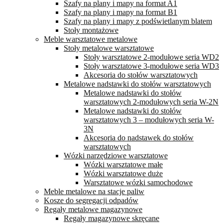
Szafy na plany i mapy na format A1
Szafy na plany i mapy na format B1
Szafy na plany i mapy z podświetlanym blatem
Stoły montażowe
Meble warsztatowe metalowe
Stoły metalowe warsztatowe
Stoły warsztatowe 2-modułowe seria WD2
Stoły warsztatowe 3-modułowe seria WD3
Akcesoria do stołów warsztatowych
Metalowe nadstawki do stołów warsztatowych
Metalowe nadstawki do stołów
warsztatowych 2-modułowych seria W-2N
Metalowe nadstawki do stołów
warsztatowych 3 – modułowych seria W-
3N
Akcesoria do nadstawek do stołów
warsztatowych
Wózki narzędziowe warsztatowe
Wózki warsztatowe małe
Wózki warsztatowe duże
Warsztatowe wózki samochodowe
Meble metalowe na stacje paliw
Kosze do segregacji odpadów
Regały metalowe magazynowe
Regały magazynowe skręcane