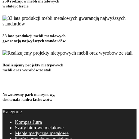
250 rodzajów mebli metalowych
w stałej ofercie
33 lata produkcji mebli metalowych
gwarancją najwyższych standardów
Realizujemy projekty nietypowych
mebli oraz wyrobów ze stali
Nowoczesny park maszynowy,
doskonała kadra fachowców
Kategorie
Kompas Jutra
Szafy biurowe metalowe
Meble medyczne metalowe
Szafy kartotekowe metalowe