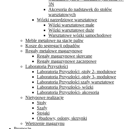
3N
Akcesoria do nadstawek do stołów
warsztatowych
Wózki narzędziowe warsztatowe
Wózki warsztatowe małe
Wózki warsztatowe duże
Warsztatowe wózki samochodowe
Meble metalowe na stacje paliw
Kosze do segregacji odpadów
Regały metalowe magazynowe
Regały magazynowe skręcane
Regały magazynowe zaczepowe
Laboratoria Przyszłości
Laboratoria Przyszłości -stoły 2- modułowe
Laboratoria Przyszłości -stoły 3- modułowe
Laboratoria Przyszłości szafy warsztatowe
Laboratoria Przyszłości- wózki
Laboratoria Przyszłości- akcesoria
Nietypowe realizacje
Stoły
Szafy
Stojaki
Obudowy, oslony, skrzynki
Wietrzenie magazynu
Promocje