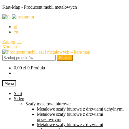
Kart-Map - Producent mebli metalowych
pl
en
Zaloguj się
Kontakt
Przejdź
Przejdź
do
do
Szukaj:
Szukaj
nawigacji
treści
0,00
zł
0 Produkt
Menu
Start
Sklep
Szafy metalowe biurowe
Metalowe szafy biurowe z drzwiami uchylnymi
Metalowe szafy biurowe z drzwiami
przesuwnymi
Metalowe szafy biurowe z drzwiami