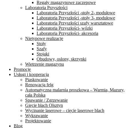
Regały magazynowe zaczepowe
Laboratoria Przyszłości
Laboratoria Przyszłości -stoły 2- modułowe
Laboratoria Przyszłości -stoły 3- modułowe
Laboratoria Przyszłości szafy warsztatowe
Laboratoria Przyszłości- wózki
Laboratoria Przyszłości- akcesoria
Nietypowe realizacje
Stoły
Szafy
Stojaki
Obudowy, oslony, skrzynki
Wietrzenie magazynu
Promocje
Usługi i kooperacja
Piaskowanie
Renowacja felg
Automatyczna malarnia proszkowa – Warmia, Mazury,
cała Polska
Spawanie / Zgrzewanie
Gięcie blach Olsztyn
Wycinanie laserowe – cięcie laserowe blach
Wykrawanie
Projektowanie
Blog