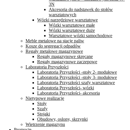
3N
Akcesoria do nadstawek do stołów
warsztatowych
Wózki narzędziowe warsztatowe
Wózki warsztatowe małe
Wózki warsztatowe duże
Warsztatowe wózki samochodowe
Meble metalowe na stacje paliw
Kosze do segregacji odpadów
Regały metalowe magazynowe
Regały magazynowe skręcane
Regały magazynowe zaczepowe
Laboratoria Przyszłości
Laboratoria Przyszłości -stoły 2- modułowe
Laboratoria Przyszłości -stoły 3- modułowe
Laboratoria Przyszłości szafy warsztatowe
Laboratoria Przyszłości- wózki
Laboratoria Przyszłości- akcesoria
Nietypowe realizacje
Stoły
Szafy
Stojaki
Obudowy, oslony, skrzynki
Wietrzenie magazynu
Promocje