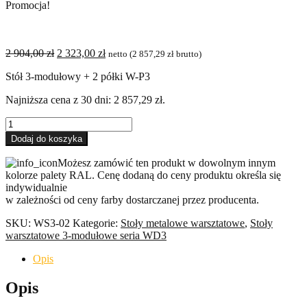
Promocja!
Pierwotna
Aktualna
2 904,00
zł
2 323,00
zł
netto (
2 857,29
zł
brutto)
cena
cena
Stół 3-modułowy + 2 półki W-P3
wynosiła:
wynosi:
2 904,00 zł.
2 323,00 zł.
Najniższa cena z 30 dni:
2 857,29
zł
.
ilość
Stół
Dodaj do koszyka
3-
modułowy
Możesz zamówić ten produkt w dowolnym innym
+
kolorze palety RAL. Cenę dodaną do ceny produktu określa się
2
indywidualnie
półki
w zależności od ceny farby dostarczanej przez producenta.
W-
P3
SKU:
WS3-02
Kategorie:
Stoły metalowe warsztatowe
,
Stoły
warsztatowe 3-modułowe seria WD3
Opis
Opis