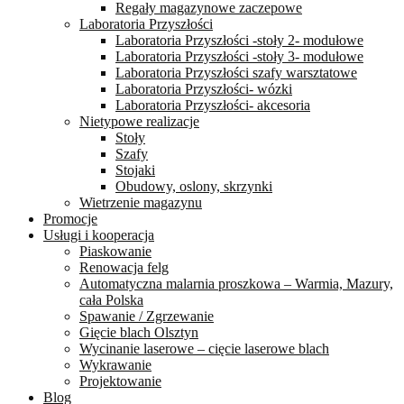
Regały magazynowe zaczepowe
Laboratoria Przyszłości
Laboratoria Przyszłości -stoły 2- modułowe
Laboratoria Przyszłości -stoły 3- modułowe
Laboratoria Przyszłości szafy warsztatowe
Laboratoria Przyszłości- wózki
Laboratoria Przyszłości- akcesoria
Nietypowe realizacje
Stoły
Szafy
Stojaki
Obudowy, oslony, skrzynki
Wietrzenie magazynu
Promocje
Usługi i kooperacja
Piaskowanie
Renowacja felg
Automatyczna malarnia proszkowa – Warmia, Mazury,
cała Polska
Spawanie / Zgrzewanie
Gięcie blach Olsztyn
Wycinanie laserowe – cięcie laserowe blach
Wykrawanie
Projektowanie
Blog