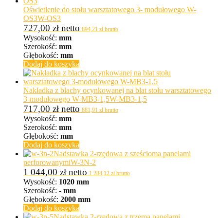
Oświetlenie do stołu warsztatowego 3- modułowego W-
OS3
W-OS3
727,00
zł
netto
894,21
zł
brutto
Wysokość:
mm
Szerokość:
mm
Głębokość:
mm
Dodaj do koszyka
Nakładka z blachy ocynkowanej na blat stołu warsztatowego
3-modułowego W-MB3-1,5
W-MB3-1,5
717,00
zł
netto
881,91
zł
brutto
Wysokość:
mm
Szerokość:
mm
Głębokość:
mm
Dodaj do koszyka
Nadstawka 2-rzędowa z sześcioma panelami
perforowanymi
W-3N-2
1 044,00
zł
netto
1 284,12
zł
brutto
Wysokość:
1020 mm
Szerokość:
- mm
Głębokość:
2000 mm
Dodaj do koszyka
Nadstawka 2-rzędowa z trzema panelami