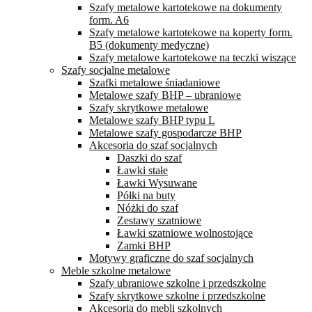
Szafy metalowe kartotekowe na dokumenty
form. A6
Szafy metalowe kartotekowe na koperty form.
B5 (dokumenty medyczne)
Szafy metalowe kartotekowe na teczki wiszące
Szafy socjalne metalowe
Szafki metalowe śniadaniowe
Metalowe szafy BHP – ubraniowe
Szafy skrytkowe metalowe
Metalowe szafy BHP typu L
Metalowe szafy gospodarcze BHP
Akcesoria do szaf socjalnych
Daszki do szaf
Ławki stałe
Ławki Wysuwane
Półki na buty
Nóżki do szaf
Zestawy szatniowe
Ławki szatniowe wolnostojące
Zamki BHP
Motywy graficzne do szaf socjalnych
Meble szkolne metalowe
Szafy ubraniowe szkolne i przedszkolne
Szafy skrytkowe szkolne i przedszkolne
Akcesoria do mebli szkolnych