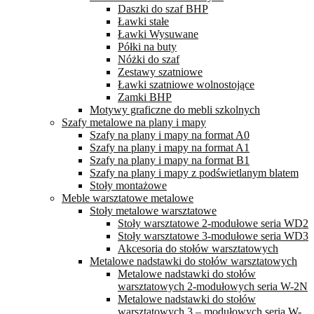
Daszki do szaf BHP
Ławki stałe
Ławki Wysuwane
Półki na buty
Nóżki do szaf
Zestawy szatniowe
Ławki szatniowe wolnostojące
Zamki BHP
Motywy graficzne do mebli szkolnych
Szafy metalowe na plany i mapy
Szafy na plany i mapy na format A0
Szafy na plany i mapy na format A1
Szafy na plany i mapy na format B1
Szafy na plany i mapy z podświetlanym blatem
Stoły montażowe
Meble warsztatowe metalowe
Stoły metalowe warsztatowe
Stoły warsztatowe 2-modułowe seria WD2
Stoły warsztatowe 3-modułowe seria WD3
Akcesoria do stołów warsztatowych
Metalowe nadstawki do stołów warsztatowych
Metalowe nadstawki do stołów
warsztatowych 2-modułowych seria W-2N
Metalowe nadstawki do stołów
warsztatowych 3 – modułowych seria W-