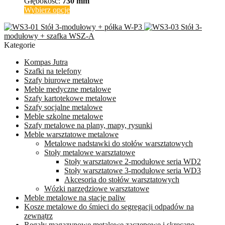
Głębokość:
730 mm
na
Ten
Wybierz opcje
stronie
produkt
produktu
Stół 3-modułowy + półka W-P3
Stół 3-
ma
modułowy + szafka WSZ-A
wiele
Kategorie
wariantów.
Opcje
Kompas Jutra
można
Szafki na telefony
wybrać
Szafy biurowe metalowe
na
Meble medyczne metalowe
stronie
Szafy kartotekowe metalowe
produktu
Szafy socjalne metalowe
Meble szkolne metalowe
Szafy metalowe na plany, mapy, rysunki
Meble warsztatowe metalowe
Metalowe nadstawki do stołów warsztatowych
Stoły metalowe warsztatowe
Stoły warsztatowe 2-modułowe seria WD2
Stoły warsztatowe 3-modułowe seria WD3
Akcesoria do stołów warsztatowych
Wózki narzędziowe warsztatowe
Meble metalowe na stacje paliw
Kosze metalowe do śmieci do segregacji odpadów na
zewnątrz
Regały magazynowe metalowe zaczepowe i skręcane