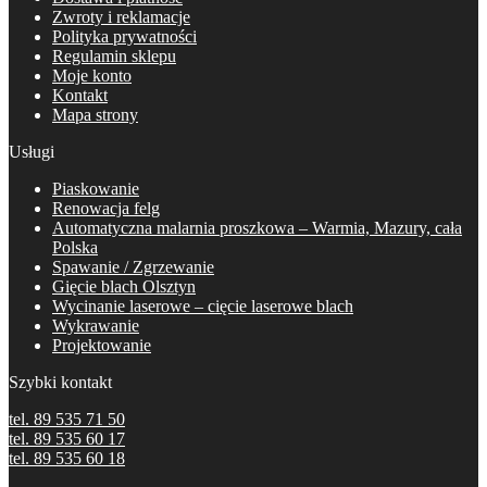
Zwroty i reklamacje
Polityka prywatności
Regulamin sklepu
Moje konto
Kontakt
Mapa strony
Usługi
Piaskowanie
Renowacja felg
Automatyczna malarnia proszkowa – Warmia, Mazury, cała
Polska
Spawanie / Zgrzewanie
Gięcie blach Olsztyn
Wycinanie laserowe – cięcie laserowe blach
Wykrawanie
Projektowanie
Szybki kontakt
tel. 89 535 71 50
tel. 89 535 60 17
tel. 89 535 60 18