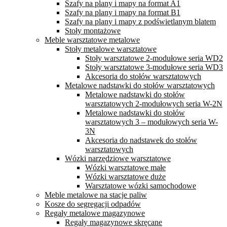
Szafy na plany i mapy na format A1
Szafy na plany i mapy na format B1
Szafy na plany i mapy z podświetlanym blatem
Stoły montażowe
Meble warsztatowe metalowe
Stoły metalowe warsztatowe
Stoły warsztatowe 2-modułowe seria WD2
Stoły warsztatowe 3-modułowe seria WD3
Akcesoria do stołów warsztatowych
Metalowe nadstawki do stołów warsztatowych
Metalowe nadstawki do stołów
warsztatowych 2-modułowych seria W-2N
Metalowe nadstawki do stołów
warsztatowych 3 – modułowych seria W-
3N
Akcesoria do nadstawek do stołów
warsztatowych
Wózki narzędziowe warsztatowe
Wózki warsztatowe małe
Wózki warsztatowe duże
Warsztatowe wózki samochodowe
Meble metalowe na stacje paliw
Kosze do segregacji odpadów
Regały metalowe magazynowe
Regały magazynowe skręcane