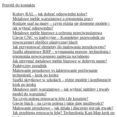
Przejdź do kontaktu
Kolory RAL – jak dobrać odpowiedni kolor?
Metalowe meble warsztatowe a ergonomia pracy
Rodzaje szaf na mapy – czym różnią się dostępne modele i
jak wybrać odpowiedni?
Metalowe meble biurowe a ochrona przeciwpożarowa
Gięcie CNC vs tradycyjne – Kompletny przewodnik po
nowoczesnej obróbce plastycznej blach
Jak przygotować elementy do malowania proszkowego?
Szafki ubraniowe BHP – wymagania prawne, technologia i
ergonomia nowoczesnego zaplecza socjalnego
Jak utrzymać metalowe meble biurowe w dobrym stanie?
Praktyczny poradnik
Malowanie proszkowe vs lakierowanie porównanie
technologii – krok po kroku
Szafki skrytkowe w szkołach – różne modele i konfiguracje
krok po kroku
Metalowe stoły warsztatowe – jak wybrać stabilny i trwały
model do warsztatu?
Na czym polega renowacja felg i ile kosztuje?
Gięcie blach – na czym polega i jakie daje możliwości?
Malowanie proszkowe – jak działa i dlaczego jest tak trwałe?
Jak przebiega renowacja felg? Technologia Kart-Map krok po