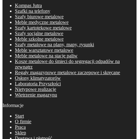
Kompas Jutra
Szafki na telefony
Szafy biurowe metalowe
Meble medyczne metalowe
Szafy kartotekowe metalowe
Szafy socjalne metalowe
Meble szkolne metalowe
Szafy metalowe na plany, mapy, rysunki
Meble warsztatowe metalowe
Meble metalowe na stacje paliw
Kosze metalowe do śmieci do segregacji odpadów na
zewnątrz
Regały magazynowe metalowe zaczepowe i skręcane
Osłony klimatyzatorów
Laboratoria Przyszłości
Nietypowe realizacje
Wietrzenie magazynu
Informacje
Start
O firmie
Praca
Sklep
Dostawa i płatność