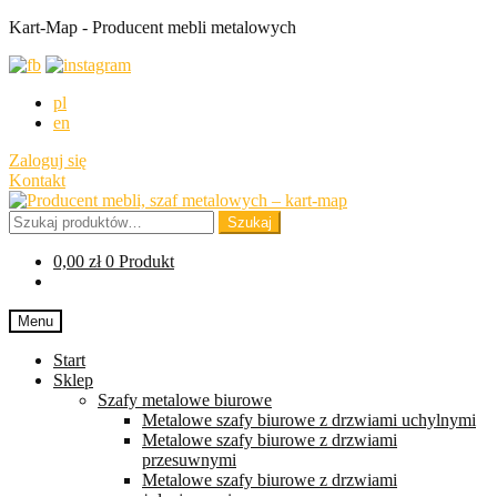
Kart-Map - Producent mebli metalowych
pl
en
Zaloguj się
Kontakt
Przejdź
Przejdź
do
do
Szukaj:
Szukaj
nawigacji
treści
0,00
zł
0 Produkt
Menu
Start
Sklep
Szafy metalowe biurowe
Metalowe szafy biurowe z drzwiami uchylnymi
Metalowe szafy biurowe z drzwiami
przesuwnymi
Metalowe szafy biurowe z drzwiami