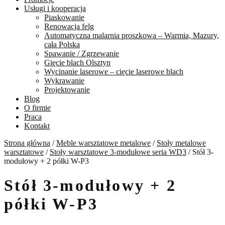
Usługi i kooperacja
Piaskowanie
Renowacja felg
Automatyczna malarnia proszkowa – Warmia, Mazury,
cała Polska
Spawanie / Zgrzewanie
Gięcie blach Olsztyn
Wycinanie laserowe – cięcie laserowe blach
Wykrawanie
Projektowanie
Blog
O firmie
Praca
Kontakt
Strona główna
/
Meble warsztatowe metalowe
/
Stoły metalowe
warsztatowe
/
Stoły warsztatowe 3-modułowe seria WD3
/
Stół 3-
modułowy + 2 półki W-P3
Stół 3-modułowy + 2
półki W-P3