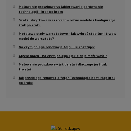
Malowanie proszkowe vs lakierowanie porównanie
technologii – krok po kroku
Szafki skrytkowe w szkołach – różne modele i konfiguracje
krok po kroku
Metalowe stoły warsztatowe – jak wybrać stabilny i trwały
model do warsztatu?
Na czym polega renowacja felg i ile kosztuje?
Gięcie blach – na czym polega i jakie daje możliwości?
Malowanie proszkowe – jak działa i dlaczego jest tak
trwałe?
Jak przebiega renowacja felg? Technologia Kart-Map krok
po kroku