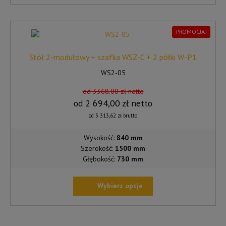
TEN
PRODUKT
MA
WIELE
PROMOCJA!
WARIANTÓW.
OPCJE
Stół 2-modułowy + szafka WSZ-C + 2 półki W-P1
MOŻNA
WS2-05
WYBRAĆ
NA
od 3368.00 zł netto
STRONIE
od
2 694,00
zł
netto
PRODUKTU
od
3 313,62
zł
brutto
Wysokość:
840 mm
Szerokość:
1500 mm
Głębokość:
730 mm
Wybierz opcje
TEN
PRODUKT
MA