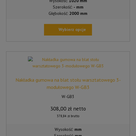
Wysokość:
1020 mm
Szerokość:
- mm
Głębokość:
2000 mm
Wybierz opcje
TEN
PRODUKT
MA
WIELE
WARIANTÓW.
OPCJE
MOŻNA
Nakładka gumowa na blat stołu warsztatowego 3-
WYBRAĆ
modułowego W-GB3
NA
W-GB3
STRONIE
PRODUKTU
308,00
zł
netto
378,84
zł
brutto
Wysokość:
mm
Szerokość:
mm