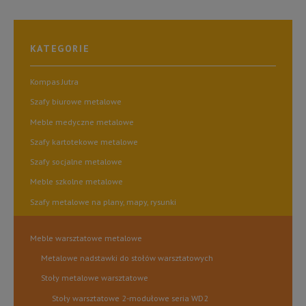
WIELE
WARIANTÓW.
OPCJE
KATEGORIE
MOŻNA
WYBRAĆ
NA
Kompas Jutra
STRONIE
Szafy biurowe metalowe
PRODUKTU
Meble medyczne metalowe
Szafy kartotekowe metalowe
Szafy socjalne metalowe
Meble szkolne metalowe
Szafy metalowe na plany, mapy, rysunki
Meble warsztatowe metalowe
Metalowe nadstawki do stołów warsztatowych
Stoły metalowe warsztatowe
Stoły warsztatowe 2-modułowe seria WD2