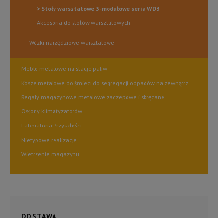
Stoły warsztatowe 3-modułowe seria WD3
Akcesoria do stołów warsztatowych
Wózki narzędziowe warsztatowe
Meble metalowe na stacje paliw
Kosze metalowe do śmieci do segregacji odpadów na zewnątrz
Regały magazynowe metalowe zaczepowe i skręcane
Osłony klimatyzatorów
Laboratoria Przyszłości
Nietypowe realizacje
Wietrzenie magazynu
DOSTAWA