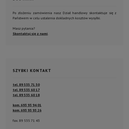
Po złożeniu zamówienia nasz Dział handlowy skontaktuje się z
Państwem w celu ustalenia dokładnych kosztów wysyłki.
Masz pytania?
Skontaktuj się z nami
.
SZYBKI KONTAKT
tel. 89 535 71 50
tel. 89 535 60 17
tel. 89 535 60 18
kom. 693 93 94 01
kom. 693 93 93 26
fax. 89 535 71 43