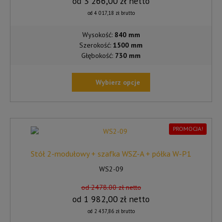
od
3 266,00
zł
netto
PRODUKTU
od
4 017,18
zł
brutto
Wysokość:
840 mm
Szerokość:
1500 mm
Głębokość:
730 mm
Wybierz opcje
TEN
PRODUKT
MA
WIELE
PROMOCJA!
WARIANTÓW.
OPCJE
Stół 2-modułowy + szafka WSZ-A + półka W-P1
MOŻNA
WS2-09
WYBRAĆ
NA
od 2478.00 zł netto
STRONIE
od
1 982,00
zł
netto
PRODUKTU
od
2 437,86
zł
brutto