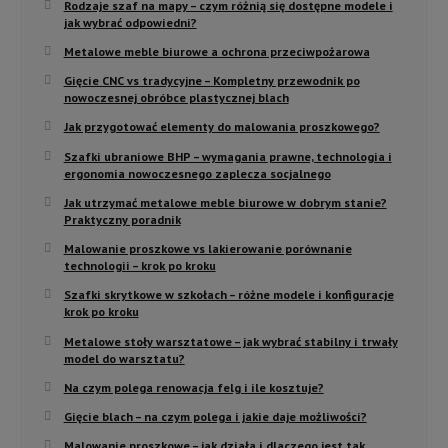
Rodzaje szaf na mapy – czym różnią się dostępne modele i
jak wybrać odpowiedni?
Metalowe meble biurowe a ochrona przeciwpożarowa
Gięcie CNC vs tradycyjne – Kompletny przewodnik po
nowoczesnej obróbce plastycznej blach
Jak przygotować elementy do malowania proszkowego?
Szafki ubraniowe BHP – wymagania prawne, technologia i
ergonomia nowoczesnego zaplecza socjalnego
Jak utrzymać metalowe meble biurowe w dobrym stanie?
Praktyczny poradnik
Malowanie proszkowe vs lakierowanie porównanie
technologii – krok po kroku
Szafki skrytkowe w szkołach – różne modele i konfiguracje
krok po kroku
Metalowe stoły warsztatowe – jak wybrać stabilny i trwały
model do warsztatu?
Na czym polega renowacja felg i ile kosztuje?
Gięcie blach – na czym polega i jakie daje możliwości?
Malowanie proszkowe – jak działa i dlaczego jest tak