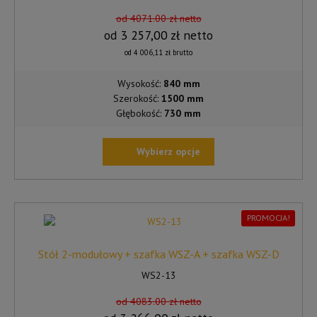
od 4071.00 zł netto
od
3 257,00
zł
netto
od
4 006,11
zł
brutto
Wysokość:
840 mm
Szerokość:
1500 mm
Głębokość:
730 mm
Wybierz opcje
TEN
PRODUKT
MA
WIELE
PROMOCJA!
WARIANTÓW.
OPCJE
Stół 2-modułowy + szafka WSZ-A + szafka WSZ-D
MOŻNA
WS2-13
WYBRAĆ
NA
od 4083.00 zł netto
STRONIE