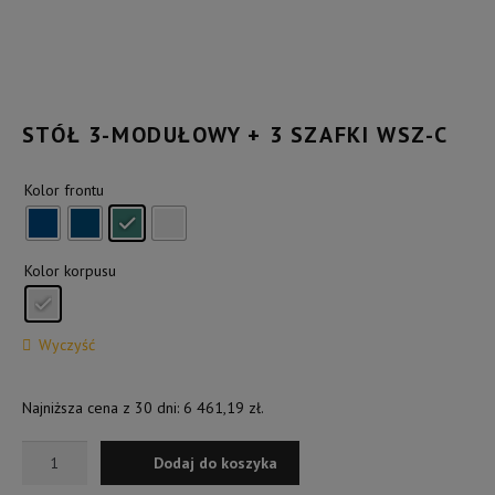
Kontakt
STÓŁ 3-MODUŁOWY + 3 SZAFKI WSZ-C
Kolor frontu
Kolor korpusu
Wyczyść
Najniższa cena z 30 dni:
6 461,19
zł
.
ilość
Dodaj do koszyka
Stół