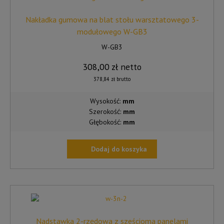
OPCJE
MOŻNA
Nakładka gumowa na blat stołu warsztatowego 3-
WYBRAĆ
modułowego W-GB3
NA
W-GB3
STRONIE
PRODUKTU
308,00
zł
netto
378,84
zł
brutto
Wysokość:
mm
Szerokość:
mm
Głębokość:
mm
Dodaj do koszyka
Nadstawka 2-rzędowa z sześcioma panelami