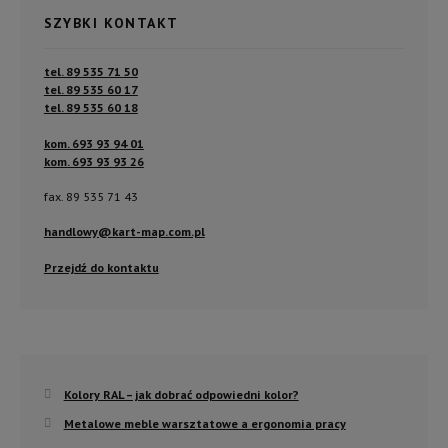
SZYBKI KONTAKT
tel. 89 535 71 50
tel. 89 535 60 17
tel. 89 535 60 18
kom. 693 93 94 01
kom. 693 93 93 26
fax. 89 535 71 43
handlowy@kart-map.com.pl
Przejdź do kontaktu
Kolory RAL – jak dobrać odpowiedni kolor?
Metalowe meble warsztatowe a ergonomia pracy