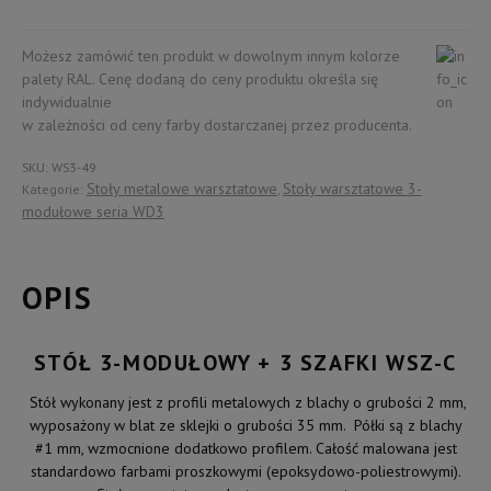
3-
modułowy
+
Możesz zamówić ten produkt w dowolnym innym kolorze
3
palety RAL. Cenę dodaną do ceny produktu określa się
szafki
indywidualnie
WSZ-
w zależności od ceny farby dostarczanej przez producenta.
C
SKU:
WS3-49
Stoły metalowe warsztatowe
Stoły warsztatowe 3-
Kategorie:
,
modułowe seria WD3
OPIS
STÓŁ 3-MODUŁOWY + 3 SZAFKI WSZ-C
Stół wykonany jest z profili metalowych z blachy o grubości 2 mm,
wyposażony w blat ze sklejki o grubości 35 mm. Półki są z blachy
#1 mm, wzmocnione dodatkowo profilem. Całość malowana jest
standardowo farbami proszkowymi (epoksydowo-poliestrowymi).