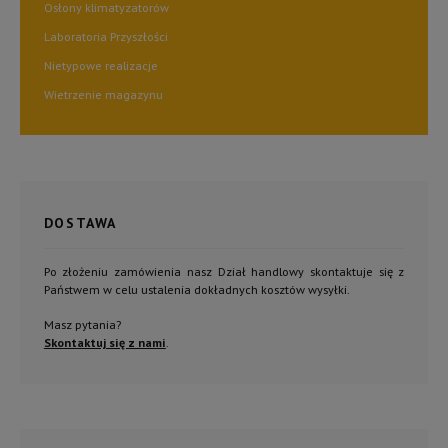
Osłony klimatyzatorów
Laboratoria Przyszłości
Nietypowe realizacje
Wietrzenie magazynu
DOSTAWA
Po złożeniu zamówienia nasz Dział handlowy skontaktuje się z
Państwem w celu ustalenia dokładnych kosztów wysyłki.
Masz pytania?
Skontaktuj się z nami
.