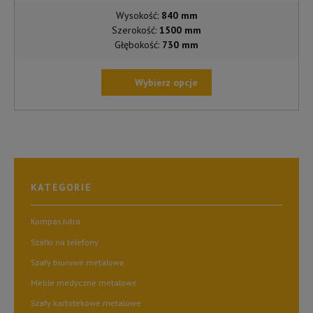
Wysokość:
840 mm
Szerokość:
1500 mm
Głębokość:
730 mm
Wybierz opcje
TEN
PRODUKT
MA
WIELE
WARIANTÓW.
OPCJE
KATEGORIE
MOŻNA
WYBRAĆ
NA
Kompas Jutra
STRONIE
Szafki na telefony
PRODUKTU
Szafy biurowe metalowe
Meble medyczne metalowe
Szafy kartotekowe metalowe