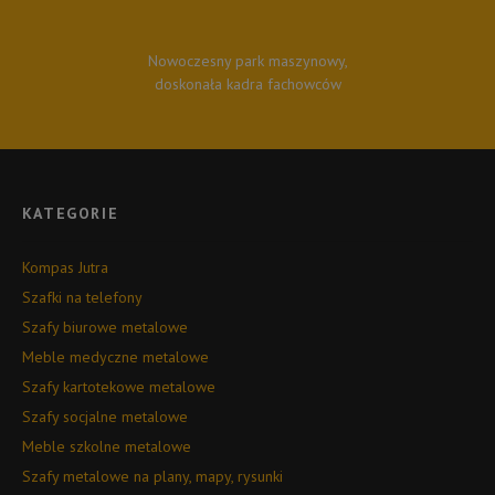
Nowoczesny park maszynowy,
doskonała kadra fachowców
KATEGORIE
Kompas Jutra
Szafki na telefony
Szafy biurowe metalowe
Meble medyczne metalowe
Szafy kartotekowe metalowe
Szafy socjalne metalowe
Meble szkolne metalowe
Szafy metalowe na plany, mapy, rysunki