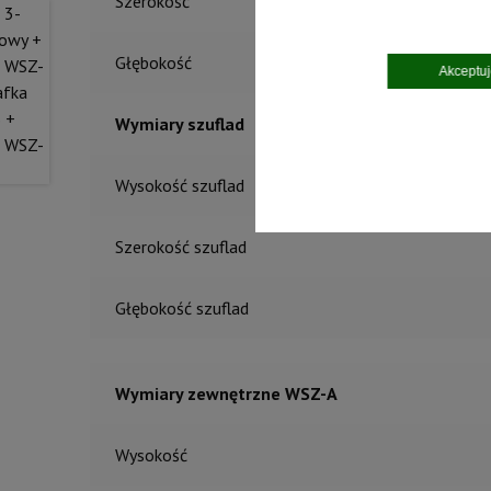
Szerokość
Głębokość
Akceptu
Wymiary szuflad
Wysokość szuflad
Szerokość szuflad
Głębokość szuflad
Wymiary zewnętrzne WSZ-A
Wysokość