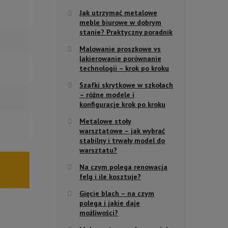
Jak utrzymać metalowe
meble biurowe w dobrym
stanie? Praktyczny poradnik
Malowanie proszkowe vs
lakierowanie porównanie
technologii – krok po kroku
Szafki skrytkowe w szkołach
– różne modele i
konfiguracje krok po kroku
Metalowe stoły
warsztatowe – jak wybrać
stabilny i trwały model do
warsztatu?
Na czym polega renowacja
felg i ile kosztuje?
Gięcie blach – na czym
polega i jakie daje
możliwości?