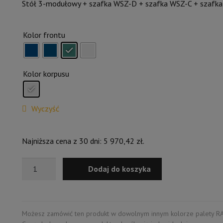
Stół 3-modułowy + szafka WSZ-D + szafka WSZ-C + szafk
Kolor frontu
Kolor korpusu
Wyczyść
Najniższa cena z 30 dni:
5 970,42
zł
.
ilość
Dodaj do koszyka
Stół
3-
modułowy
+
Możesz zamówić ten produkt w dowolnym innym kolorze palety RA