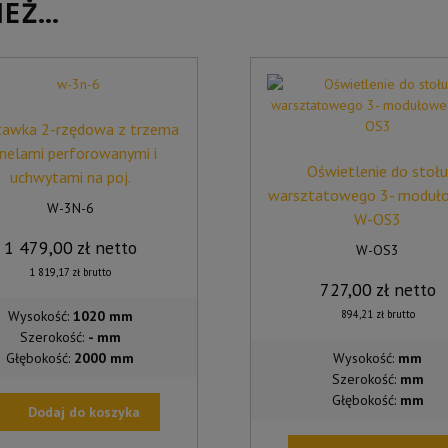
IEŻ…
awka 2-rzędowa z trzema
nelami perforowanymi i
Oświetlenie do stoł
uchwytami na poj.
warsztatowego 3- moduł
W-3N-6
W-OS3
1 479,00
zł
netto
W-OS3
1 819,17
zł
brutto
727,00
zł
netto
Wysokość:
1020 mm
894,21
zł
brutto
Szerokość:
- mm
Głębokość:
2000 mm
Wysokość:
mm
Szerokość:
mm
Głębokość:
mm
Dodaj do koszyka