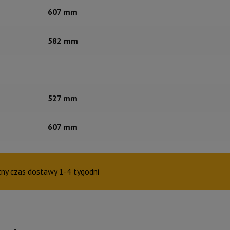
607 mm
582 mm
527 mm
607 mm
tny czas dostawy 1-4 tygodni