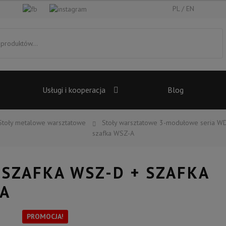
PL
EN
Usługi i kooperacja
Blog
Stoły metalowe warsztatowe
Stoły warsztatowe 3-modułowe seria W
szafka WSZ-A
SZAFKA WSZ-D + SZAFKA
-A
PROMOCJA!