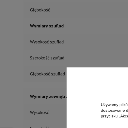
Głębokość
Wymiary szuflad
Wysokość szuflad
Szerokość szuflad
Głębokość szuflad
Wymiary zewnętrzne WSZ-C
Używamy plików
dostosowane do
Wysokość
przycisku „Akc