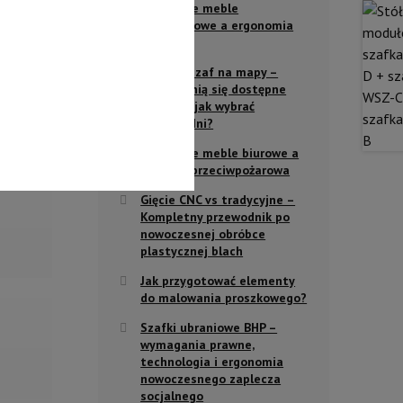
Metalowe meble
warsztatowe a ergonomia
pracy
Rodzaje szaf na mapy –
czym różnią się dostępne
modele i jak wybrać
odpowiedni?
Metalowe meble biurowe a
ochrona przeciwpożarowa
Gięcie CNC vs tradycyjne –
Kompletny przewodnik po
nowoczesnej obróbce
plastycznej blach
Jak przygotować elementy
do malowania proszkowego?
Szafki ubraniowe BHP –
wymagania prawne,
technologia i ergonomia
nowoczesnego zaplecza
socjalnego