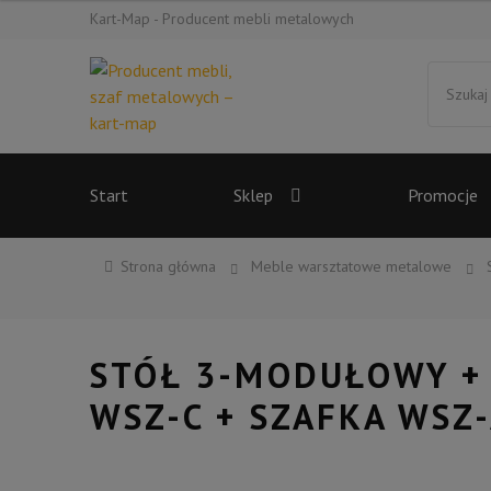
Kart-Map - Producent mebli metalowych
Przejdź
Przejdź
Szukaj:
do
do
nawigacji
treści
Start
Sklep
Promocje
Strona główna
Meble warsztatowe metalowe
STÓŁ 3-MODUŁOWY + 
WSZ-C + SZAFKA WSZ