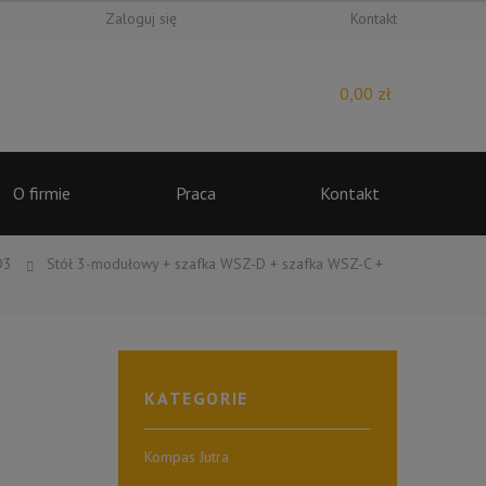
Zaloguj się
Kontakt
0,00
zł
O firmie
Praca
Kontakt
D3
Stół 3-modułowy + szafka WSZ-D + szafka WSZ-C +
KATEGORIE
Kompas Jutra