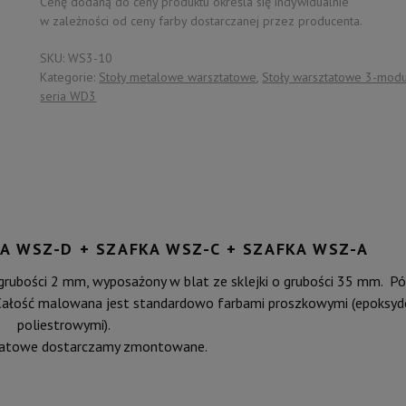
szafka
Cenę dodaną do ceny produktu określa się indywidualnie
w zależności od ceny farby dostarczanej przez producenta.
WSZ-
D
SKU:
WS3-10
+
Kategorie:
Stoły metalowe warsztatowe
,
Stoły warsztatowe 3-mod
szafka
seria WD3
WSZ-
C
+
szafka
WSZ-
A
A WSZ-D + SZAFKA WSZ-C + SZAFKA WSZ-A
grubości 2 mm, wyposażony w blat ze sklejki o grubości 35 mm. Pół
Całość malowana jest standardowo farbami proszkowymi (epoksy
poliestrowymi).
tatowe dostarczamy zmontowane.