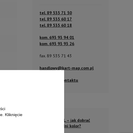
tel. 89 535 71 50
tel. 89 535 60 17
tel. 89 535 60 18
kom. 693 93 94 01
kom. 693 93 93 26
fax. 89 535 71 43
handlowy@kart-map.com.pl
Przejdź do kontaktu
ści
. Kliknięcie
Kolory RAL – jak dobrać
odpowiedni kolor?