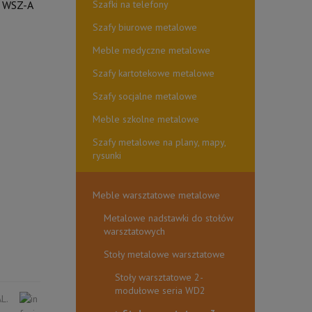
Szafki na telefony
a WSZ-A
Szafy biurowe metalowe
Meble medyczne metalowe
Szafy kartotekowe metalowe
Szafy socjalne metalowe
Meble szkolne metalowe
Szafy metalowe na plany, mapy,
rysunki
Meble warsztatowe metalowe
Metalowe nadstawki do stołów
warsztatowych
Stoły metalowe warsztatowe
Stoły warsztatowe 2-
modułowe seria WD2
L.