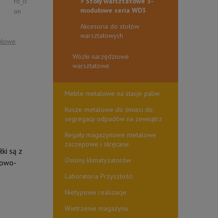
Stoły warsztatowe 3-
modułowe seria WD3
Akcesoria do stołów
warsztatowych
ułowe
Wózki narzędziowe
warsztatowe
Meble metalowe na stacje paliw
Kosze metalowe do śmieci do
segregacji odpadów na zewnątrz
Regały magazynowe metalowe
zaczepowe i skręcane
ki są z
Osłony klimatyzatorów
dowo-
Laboratoria Przyszłości
Nietypowe realizacje
Wietrzenie magazynu