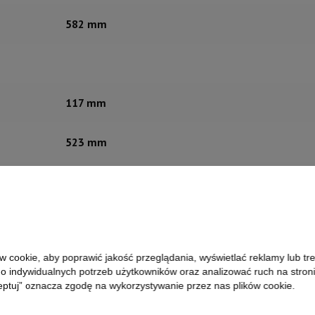
582 mm
117 mm
523 mm
500 mm
 cookie, aby poprawić jakość przeglądania, wyświetlać reklamy lub tre
 indywidualnych potrzeb użytkowników oraz analizować ruch na stronie
630 mm
eptuj” oznacza zgodę na wykorzystywanie przez nas plików cookie.