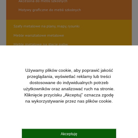
Akcesoria do mebli szkolnych
Motywy graficzne do mebli szkolnych
Szafy metalowe na plany, mapy, rysunki
Meble warsztatowe metalowe
Meble metalowe na stacje paliw
Kosze metalowe do śmieci do segregacji odpadów na zewnątrz
Regały magazynowe metalowe zaczepowe i skręcane
Używamy plików cookie, aby poprawić jakość
Osłony klimatyzatorów
przeglądania, wyświetlać reklamy lub treści
Laboratoria Przyszłości
dostosowane do indywidualnych potrzeb
użytkowników oraz analizować ruch na stronie.
Nietypowe realizacje
Kliknięcie przycisku „Akceptuj” oznacza zgodę
Wietrzenie magazynu
na wykorzystywanie przez nas plików cookie.
Akceptuję
DOSTAWA