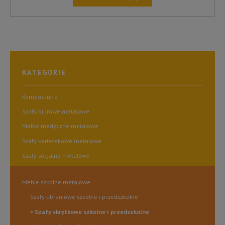
TEN
PRODUKT
MA
WIELE
WARIANTÓW.
OPCJE
KATEGORIE
MOŻNA
WYBRAĆ
NA
Kompas Jutra
STRONIE
Szafy biurowe metalowe
PRODUKTU
Meble medyczne metalowe
Szafy kartotekowe metalowe
Szafy socjalne metalowe
Meble szkolne metalowe
Szafy ubraniowe szkolne i przedszkolne
Szafy skrytkowe szkolne i przedszkolne