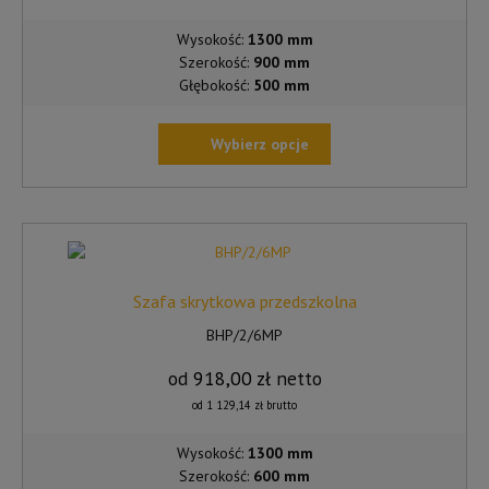
Wysokość:
1300 mm
Szerokość:
900 mm
Głębokość:
500 mm
Wybierz opcje
TEN
PRODUKT
MA
WIELE
WARIANTÓW.
OPCJE
Szafa skrytkowa przedszkolna
MOŻNA
BHP/2/6MP
WYBRAĆ
NA
od
918,00
zł
netto
STRONIE
od
1 129,14
zł
brutto
PRODUKTU
Wysokość:
1300 mm
Szerokość:
600 mm