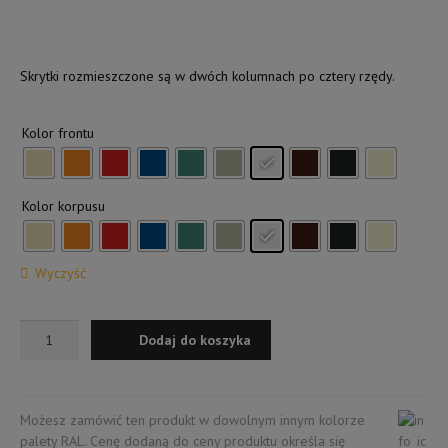
Kontakt
Skrytki rozmieszczone są w dwóch kolumnach po cztery rzędy.
Kolor frontu
Kolor korpusu
Wyczyść
ilość
Dodaj do koszyka
Szafa
skrytkowa
przedszkolna
Możesz zamówić ten produkt w dowolnym innym kolorze
palety RAL. Cenę dodaną do ceny produktu określa się