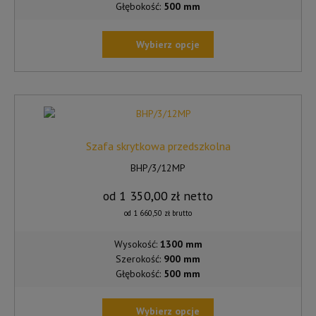
Głębokość:
500 mm
Wybierz opcje
TEN
PRODUKT
MA
WIELE
WARIANTÓW.
OPCJE
Szafa skrytkowa przedszkolna
MOŻNA
BHP/3/12MP
WYBRAĆ
NA
od
1 350,00
zł
netto
STRONIE
od
1 660,50
zł
brutto
PRODUKTU
Wysokość:
1300 mm
Szerokość:
900 mm
Głębokość:
500 mm
Wybierz opcje