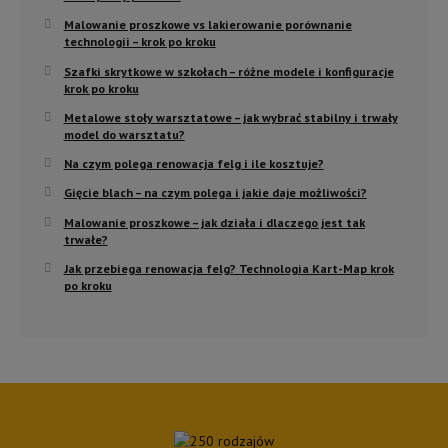
Malowanie proszkowe vs lakierowanie porównanie
technologii – krok po kroku
Szafki skrytkowe w szkołach – różne modele i konfiguracje
krok po kroku
Metalowe stoły warsztatowe – jak wybrać stabilny i trwały
model do warsztatu?
Na czym polega renowacja felg i ile kosztuje?
Gięcie blach – na czym polega i jakie daje możliwości?
Malowanie proszkowe – jak działa i dlaczego jest tak
trwałe?
Jak przebiega renowacja felg? Technologia Kart-Map krok
po kroku