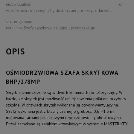
indywidualnie
w zależności od ceny farby dostarczanej przez producenta.
SKU:
BHP/2/8MP
Szafy skrytkowe szkolne i przedszkolne
Kategoria:
OPIS
OŚMIODRZWIOWA SZAFA SKRYTKOWA
BHP/2/8MP
Skrytki rozmieszczone są w dwóch kolumnach po cztery rzędy. W
każdej ze skrytek jest możliwość umiejscowienia półki na przybory
szkolne. W drzwiach skrytek wykonane są otwory wentylacyjne.
Szafa wykonana jest z blachy czarnej o grubości 0,6 –1,5 mm,
malowana farbami proszkowymi (epoksydowo – poliestrowymi).
Drzwi zamykane są zamkiem krzywkowym w systemie MASTER KEY.