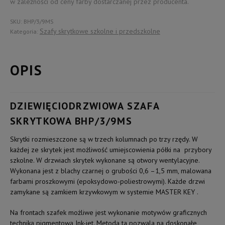
w zależności od ceny farby dostarczanej przez producenta.
SKU:
BHP/3/9MS
Szafy skrytkowe szkolne i przedszkolne
Kategoria:
OPIS
DZIEWIĘCIODRZWIOWA SZAFA
SKRYTKOWA BHP/3/9MS
Skrytki rozmieszczone są w trzech kolumnach po trzy rzędy. W
każdej ze skrytek jest możliwość umiejscowienia półki na przybory
szkolne. W drzwiach skrytek wykonane są otwory wentylacyjne.
Wykonana jest z blachy czarnej o grubości 0,6 –1,5 mm, malowana
farbami proszkowymi (epoksydowo-poliestrowymi). Każde drzwi
zamykane są zamkiem krzywkowym w systemie MASTER KEY .
Na frontach szafek możliwe jest wykonanie motywów graficznych
techniką pigmentową Ink-jet. Metoda ta pozwala na doskonałe