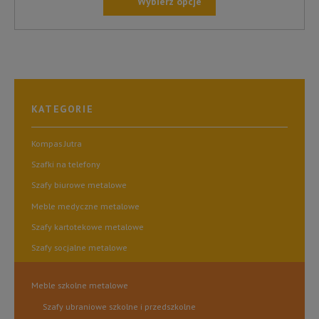
Wybierz opcje
TEN
PRODUKT
MA
WIELE
WARIANTÓW.
OPCJE
KATEGORIE
MOŻNA
WYBRAĆ
NA
Kompas Jutra
STRONIE
Szafki na telefony
PRODUKTU
Szafy biurowe metalowe
Meble medyczne metalowe
Szafy kartotekowe metalowe
Szafy socjalne metalowe
Meble szkolne metalowe
Szafy ubraniowe szkolne i przedszkolne