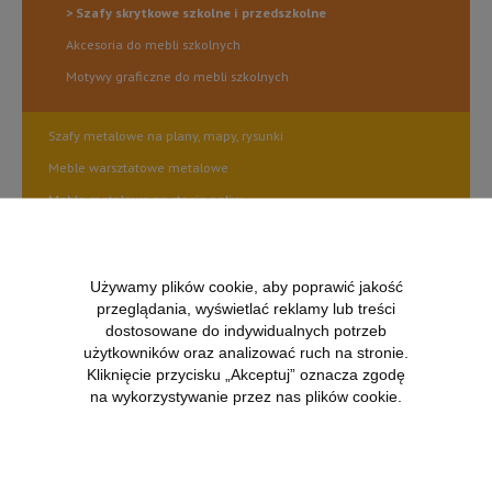
Szafy skrytkowe szkolne i przedszkolne
Akcesoria do mebli szkolnych
Motywy graficzne do mebli szkolnych
Szafy metalowe na plany, mapy, rysunki
Meble warsztatowe metalowe
Meble metalowe na stacje paliw
Kosze metalowe do śmieci do segregacji odpadów na zewnątrz
Regały magazynowe metalowe zaczepowe i skręcane
Używamy plików cookie, aby poprawić jakość
Osłony klimatyzatorów
przeglądania, wyświetlać reklamy lub treści
Laboratoria Przyszłości
dostosowane do indywidualnych potrzeb
użytkowników oraz analizować ruch na stronie.
Nietypowe realizacje
Kliknięcie przycisku „Akceptuj” oznacza zgodę
Wietrzenie magazynu
na wykorzystywanie przez nas plików cookie.