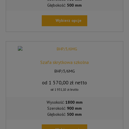
Głębokość:
500 mm
Wybierz opcje
TEN
PRODUKT
MA
WIELE
WARIANTÓW.
OPCJE
Szafa skrytkowa szkolna
MOŻNA
BHP/3/6MG
WYBRAĆ
NA
od
1 570,00
zł
netto
STRONIE
od
1 931,10
zł
brutto
PRODUKTU
Wysokość:
1800 mm
Szerokość:
900 mm
Głębokość:
500 mm