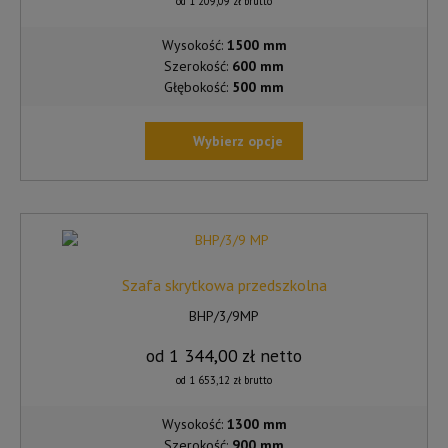
od
1 209,09
zł
brutto
Wysokość:
1500 mm
Szerokość:
600 mm
Głębokość:
500 mm
Wybierz opcje
TEN
PRODUKT
MA
WIELE
WARIANTÓW.
OPCJE
Szafa skrytkowa przedszkolna
MOŻNA
BHP/3/9MP
WYBRAĆ
NA
od
1 344,00
zł
netto
STRONIE
od
1 653,12
zł
brutto
PRODUKTU
Wysokość:
1300 mm
Szerokość:
900 mm