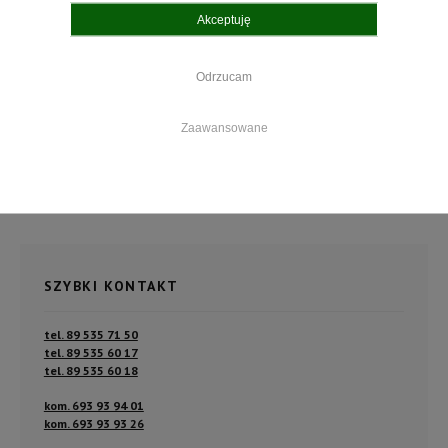
Akceptuję
DOSTAWA
Odrzucam
Po złożeniu zamówienia nasz Dział handlowy skontaktuje się z
Państwem w celu ustalenia dokładnych kosztów wysyłki.
Zaawansowane
Masz pytania?
Skontaktuj się z nami
.
SZYBKI KONTAKT
tel. 89 535 71 50
tel. 89 535 60 17
tel. 89 535 60 18
kom. 693 93 94 01
kom. 693 93 93 26