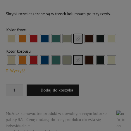
Kontakt
Skrytki rozmieszczone są w trzech kolumnach po trzy rzędy.
Kolor frontu
Kolor korpusu
Wyczyść
ilość
Dodaj do koszyka
Szafa
skrytkowa
szkolna
Możesz zamówić ten produkt w dowolnym innym kolorze
palety RAL. Cenę dodaną do ceny produktu określa się
indywidualnie