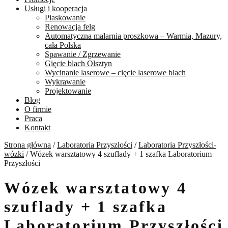
Usługi i kooperacja
Piaskowanie
Renowacja felg
Automatyczna malarnia proszkowa – Warmia, Mazury,
cała Polska
Spawanie / Zgrzewanie
Gięcie blach Olsztyn
Wycinanie laserowe – cięcie laserowe blach
Wykrawanie
Projektowanie
Blog
O firmie
Praca
Kontakt
Strona główna
/
Laboratoria Przyszłości
/
Laboratoria Przyszłości-
wózki
/
Wózek warsztatowy 4 szuflady + 1 szafka Laboratorium
Przyszłości
Wózek warsztatowy 4
szuflady + 1 szafka
Laboratorium Przyszłości