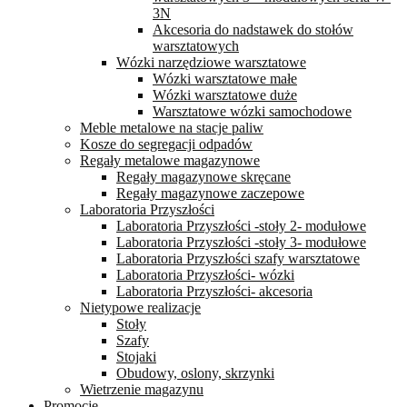
3N
Akcesoria do nadstawek do stołów
warsztatowych
Wózki narzędziowe warsztatowe
Wózki warsztatowe małe
Wózki warsztatowe duże
Warsztatowe wózki samochodowe
Meble metalowe na stacje paliw
Kosze do segregacji odpadów
Regały metalowe magazynowe
Regały magazynowe skręcane
Regały magazynowe zaczepowe
Laboratoria Przyszłości
Laboratoria Przyszłości -stoły 2- modułowe
Laboratoria Przyszłości -stoły 3- modułowe
Laboratoria Przyszłości szafy warsztatowe
Laboratoria Przyszłości- wózki
Laboratoria Przyszłości- akcesoria
Nietypowe realizacje
Stoły
Szafy
Stojaki
Obudowy, oslony, skrzynki
Wietrzenie magazynu
Promocje