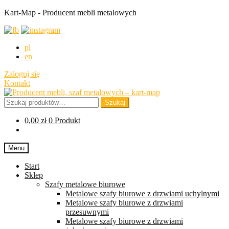
Kart-Map - Producent mebli metalowych
pl
en
Zaloguj się
Kontakt
Przejdź
Przejdź
do
do
Szukaj:
Szukaj
nawigacji
treści
0,00
zł
0 Produkt
Menu
Start
Sklep
Szafy metalowe biurowe
Metalowe szafy biurowe z drzwiami uchylnymi
Metalowe szafy biurowe z drzwiami
przesuwnymi
Metalowe szafy biurowe z drzwiami