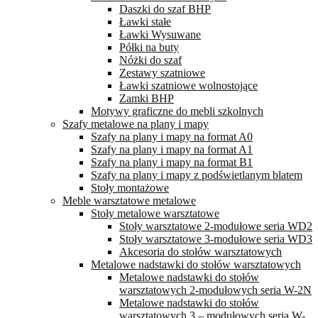
Daszki do szaf BHP
Ławki stałe
Ławki Wysuwane
Półki na buty
Nóżki do szaf
Zestawy szatniowe
Ławki szatniowe wolnostojące
Zamki BHP
Motywy graficzne do mebli szkolnych
Szafy metalowe na plany i mapy
Szafy na plany i mapy na format A0
Szafy na plany i mapy na format A1
Szafy na plany i mapy na format B1
Szafy na plany i mapy z podświetlanym blatem
Stoły montażowe
Meble warsztatowe metalowe
Stoły metalowe warsztatowe
Stoły warsztatowe 2-modułowe seria WD2
Stoły warsztatowe 3-modułowe seria WD3
Akcesoria do stołów warsztatowych
Metalowe nadstawki do stołów warsztatowych
Metalowe nadstawki do stołów
warsztatowych 2-modułowych seria W-2N
Metalowe nadstawki do stołów
warsztatowych 3 – modułowych seria W-