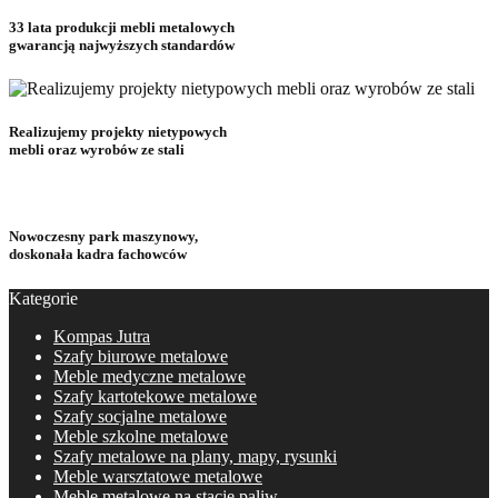
33 lata produkcji mebli metalowych
gwarancją najwyższych standardów
Realizujemy projekty nietypowych
mebli oraz wyrobów ze stali
Nowoczesny park maszynowy,
doskonała kadra fachowców
Kategorie
Kompas Jutra
Szafy biurowe metalowe
Meble medyczne metalowe
Szafy kartotekowe metalowe
Szafy socjalne metalowe
Meble szkolne metalowe
Szafy metalowe na plany, mapy, rysunki
Meble warsztatowe metalowe
Meble metalowe na stacje paliw