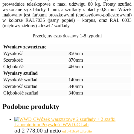
prowadnice teleskopowe o max. udźwigu 80 kg. Fronty szuflad
wykonane są z blachy 1 mm, a szuflady z blachy 0,8 mm. Wózek
malowany jest farbami proszkowymi (epoksydowo-poliestrowymi)
w kolorze RAL7035 (jasny popiel) – korpus, oraz RAL 6033
(miętowy zielony) -drzwi / szuflady.
Przeciętny czas dostawy 1-8 tygodni
Wymiary zewnętrzne
Wysokość
850mm
Szerokość
870mm
Głębokość
460mm
Wymiary szuflad
Wysokość szuflad
140mm
Szerokość szuflad
340mm
Głębokość szuflad
340mm
Podobne produkty
Wózek warsztatowy 2 szuflady + 2 szafki
Laboratorium Przyszłości
WWD-C Lab
od
2 778,00
zł
netto
od
3 416,94
zł
brutto