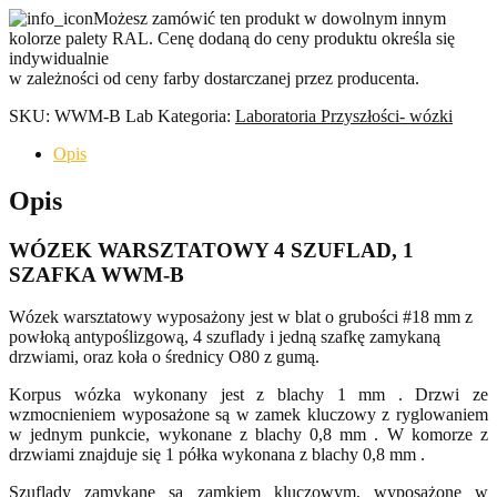
4
Możesz zamówić ten produkt w dowolnym innym
szuflady
kolorze palety RAL. Cenę dodaną do ceny produktu określa się
+
indywidualnie
1
w zależności od ceny farby dostarczanej przez producenta.
szafka
Laboratorium
SKU:
WWM-B Lab
Kategoria:
Laboratoria Przyszłości- wózki
Przyszłości
Opis
Opis
WÓZEK WARSZTATOWY 4 SZUFLAD, 1
SZAFKA WWM-B
Wózek warsztatowy wyposażony jest w blat o grubości #18 mm z
powłoką antypoślizgową, 4 szuflady i jedną szafkę zamykaną
drzwiami, oraz koła o średnicy O80 z gumą.
Korpus wózka wykonany jest z blachy 1 mm . Drzwi ze
wzmocnieniem wyposażone są w zamek kluczowy z ryglowaniem
w jednym punkcie, wykonane z blachy 0,8 mm . W komorze z
drzwiami znajduje się 1 półka wykonana z blachy 0,8 mm .
Szuflady zamykane są zamkiem kluczowym, wyposażone w