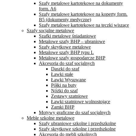
Szafy metalowe kartotekowe na dokumenty
form. A6
Szafy metalowe kartotekowe na koperty form.
B5 (dokumenty medyczne)
Szafy metalowe kartotekowe na teczki wiszące
Szafy socjalne metalowe
Szafki metalowe śniadaniowe
Metalowe szafy BHP – ubraniowe
Szafy skrytkowe metalowe
Metalowe szafy BHP typu L
Metalowe szafy gospodarcze BHP
Akcesoria do szaf socjalnych
Daszki do szaf
Ławki stałe
Ławki Wysuwane
Półki na buty
Nóżki do szaf
Zestawy szatniowe
Ławki szatniowe wolnostojące
Zamki BHP
Motywy graficzne do szaf socjalnych
Meble szkolne metalowe
Szafy ubraniowe szkolne i przedszkolne
Szafy skrytkowe szkolne i przedszkolne
Akcesoria do mebli szkolnych