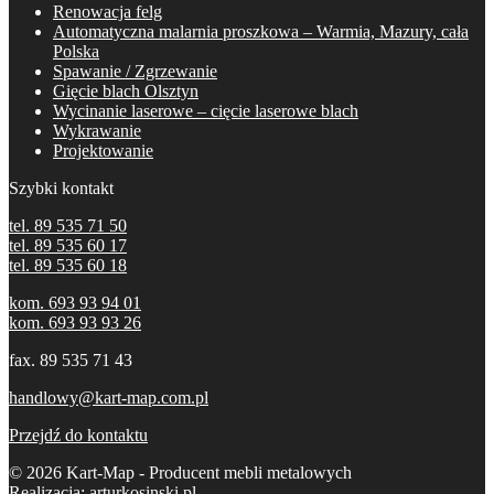
Renowacja felg
Automatyczna malarnia proszkowa – Warmia, Mazury, cała
Polska
Spawanie / Zgrzewanie
Gięcie blach Olsztyn
Wycinanie laserowe – cięcie laserowe blach
Wykrawanie
Projektowanie
Szybki kontakt
tel. 89 535 71 50
tel. 89 535 60 17
tel. 89 535 60 18
kom. 693 93 94 01
kom. 693 93 93 26
fax. 89 535 71 43
handlowy@kart-map.com.pl
Przejdź do kontaktu
© 2026 Kart-Map - Producent mebli metalowych
Realizacja:
arturkosinski.pl