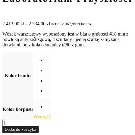
Zakres
2 413,00
zł
–
2 534,00
zł
netto (
2 967,99
zł
brutto)
cen:
Wózek warsztatowy wyposażony jest w blat o grubości #18 mm z
od
powłoką antypoślizgową, 4 szuflady i jedną szafkę zamykaną
2 413,00 zł
drzwiami, oraz koła o średnicy Ø80 z gumą.
do
2 534,00 zł
Kolor frontu
Kolor korpusu
Wyczyść
ilość
Wózek
Dodaj do koszyka
warsztatowy