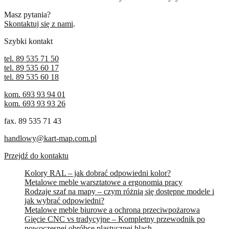
Masz pytania?
Skontaktuj się z nami
.
Szybki kontakt
tel. 89 535 71 50
tel. 89 535 60 17
tel. 89 535 60 18
kom. 693 93 94 01
kom. 693 93 93 26
fax. 89 535 71 43
handlowy@kart-map.com.pl
Przejdź do kontaktu
Kolory RAL – jak dobrać odpowiedni kolor?
Metalowe meble warsztatowe a ergonomia pracy
Rodzaje szaf na mapy – czym różnią się dostępne modele i
jak wybrać odpowiedni?
Metalowe meble biurowe a ochrona przeciwpożarowa
Gięcie CNC vs tradycyjne – Kompletny przewodnik po
nowoczesnej obróbce plastycznej blach