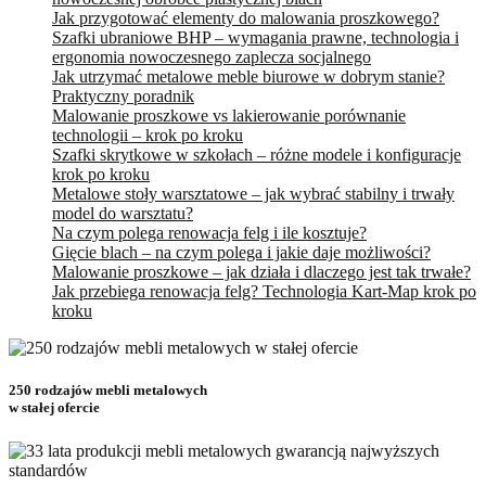
Jak przygotować elementy do malowania proszkowego?
Szafki ubraniowe BHP – wymagania prawne, technologia i
ergonomia nowoczesnego zaplecza socjalnego
Jak utrzymać metalowe meble biurowe w dobrym stanie?
Praktyczny poradnik
Malowanie proszkowe vs lakierowanie porównanie
technologii – krok po kroku
Szafki skrytkowe w szkołach – różne modele i konfiguracje
krok po kroku
Metalowe stoły warsztatowe – jak wybrać stabilny i trwały
model do warsztatu?
Na czym polega renowacja felg i ile kosztuje?
Gięcie blach – na czym polega i jakie daje możliwości?
Malowanie proszkowe – jak działa i dlaczego jest tak trwałe?
Jak przebiega renowacja felg? Technologia Kart-Map krok po
kroku
250 rodzajów mebli metalowych
w stałej ofercie