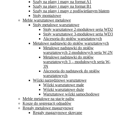
Szafy na plany i mapy na format A1
Szafy na plany i mapy na format B1
Szafy na plany i mapy z podświetlanym blatem
Stoły montażowe
Meble warsztatowe metalowe
Stoły metalowe warsztatowe
Stoły warsztatowe 2-modułowe seria WD2
Stoły warsztatowe 3-modułowe seria WD3
Akcesoria do stołów warsztatowych
Metalowe nadstawki do stołów warsztatowych
Metalowe nadstawki do stołów
warsztatowych 2-modułowych seria W-2N
Metalowe nadstawki do stołów
warsztatowych 3 – modułowych seria W-
3N
Akcesoria do nadstawek do stołów
warsztatowych
Wózki narzędziowe warsztatowe
Wózki warsztatowe małe
Wózki warsztatowe duże
Warsztatowe wózki samochodowe
Meble metalowe na stacje paliw
Kosze do segregacji odpadów
Regały metalowe magazynowe
Regały magazynowe skręcane