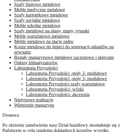
Szafy biurowe metalowe
na
Meble medyczne metalowe
stronie
Szafy kartotekowe metalowe
produktu
Szafy socjalne metalowe
Meble szkolne metalowe
Szafy metalowe na plany, mapy, rysunki
Meble warsztatowe metalowe
Meble metalowe na stacje paliw
Kosze metalowe do śmieci do segregacji odpadów na
zewnątrz
Regały magazynowe metalowe zaczepowe i skręcane
Osłony klimatyzatorów
Laboratoria Przyszłości
Laboratoria Przyszłości -stoły 2- modułowe
Laboratoria Przyszłości -stoły 3- modułowe
Laboratoria Przyszłości szafy warsztatowe
Laboratoria Przyszłości- wózki
Laboratoria Przyszłości- akcesoria
Nietypowe realizacje
Wietrzenie magazynu
Dostawa
Po złożeniu zamówienia nasz Dział handlowy skontaktuje się z
Państwem w celu ustalenia dokładnych kosztów wysyłki.