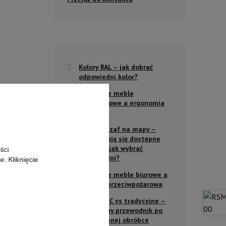
Kolory RAL – jak dobrać
odpowiedni kolor?
Metalowe meble
warsztatowe a ergonomia
pracy
Rodzaje szaf na mapy –
czym różnią się dostępne
modele i jak wybrać
ści
odpowiedni?
. Kliknięcie
Metalowe meble biurowe a
ochrona przeciwpożarowa
Gięcie CNC vs tradycyjne –
Kompletny przewodnik po
nowoczesnej obróbce