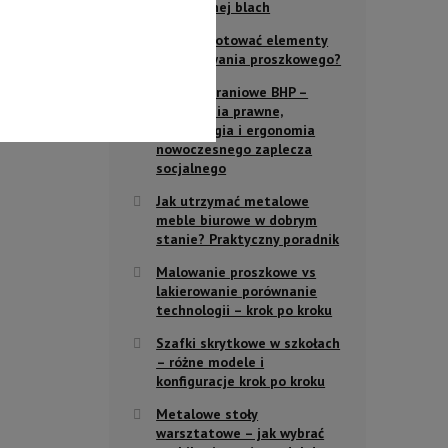
plastycznej blach
Jak przygotować elementy
do malowania proszkowego?
Szafki ubraniowe BHP –
wymagania prawne,
technologia i ergonomia
nowoczesnego zaplecza
socjalnego
Jak utrzymać metalowe
meble biurowe w dobrym
stanie? Praktyczny poradnik
Malowanie proszkowe vs
lakierowanie porównanie
technologii – krok po kroku
Szafki skrytkowe w szkołach
– różne modele i
konfiguracje krok po kroku
Metalowe stoły
warsztatowe – jak wybrać