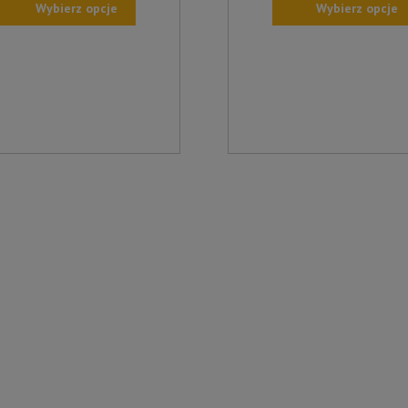
Wybierz opcje
Wybierz opcje
TEN
UKT
PRODUKT
MA
WIELE
NTÓW.
WARIANTÓW.
OPCJE
A
MOŻNA
AĆ
WYBRAĆ
NA
IE
STRONIE
UKTU
PRODUKTU