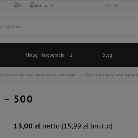
PL
EN
Usługi i kooperacja
Blog
zynowe metalowe zaczepowe i skręcane
Regały magazynowe zacze
 – 500
13,00
zł
netto (
15,99
zł
brutto)