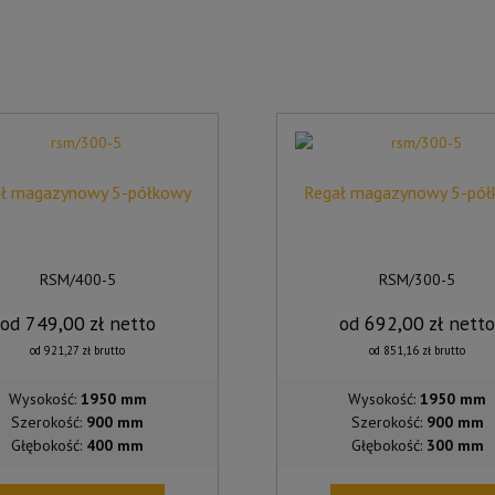
ł magazynowy 5-półkowy
Regał magazynowy 5-pó
RSM/400-5
RSM/300-5
od
749,00
zł
netto
od
692,00
zł
nett
od
921,27
zł
brutto
od
851,16
zł
brutto
Wysokość:
1950 mm
Wysokość:
1950 mm
Szerokość:
900 mm
Szerokość:
900 mm
Głębokość:
400 mm
Głębokość:
300 mm