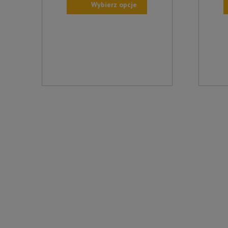
Wybierz opcje
TEN
TEN
PRODUKT
PROD
MA
MA
WIELE
WIELE
WARIANTÓW.
WARIA
OPCJE
OPCJE
MOŻNA
MOŻN
WYBRAĆ
WYBR
NA
NA
STRONIE
STRON
PRODUKTU
PROD