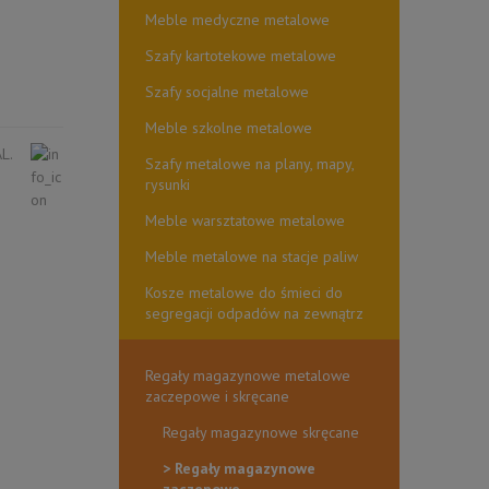
Meble medyczne metalowe
Szafy kartotekowe metalowe
Szafy socjalne metalowe
Meble szkolne metalowe
L.
Szafy metalowe na plany, mapy,
rysunki
Meble warsztatowe metalowe
Meble metalowe na stacje paliw
Kosze metalowe do śmieci do
segregacji odpadów na zewnątrz
Regały magazynowe metalowe
zaczepowe i skręcane
Regały magazynowe skręcane
Regały magazynowe
zaczepowe