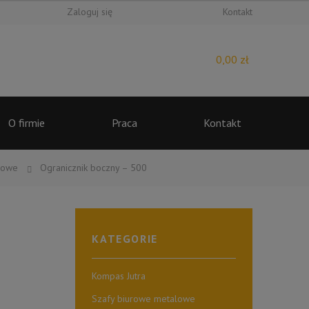
Zaloguj się
Kontakt
0,00
zł
O firmie
Praca
Kontakt
powe
Ogranicznik boczny – 500
KATEGORIE
Kompas Jutra
Szafy biurowe metalowe