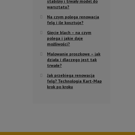
stabilny i trwały model do
warsztatu?
Na czym polega renowacja
felg i ile kosztuje?
Gięcie blach – na czym
polega i jakie daje
możliwości?
Malowanie proszkowe – jak
działa i dlaczego jest tak
trwałe?
Jak przebiega renowacja
felg? Technologia Kart-Map
krok po kroku